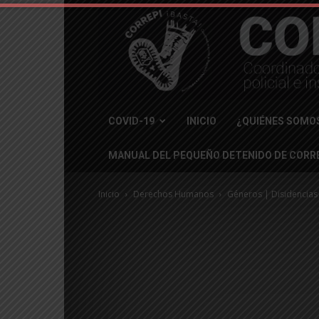
COVID-19
INICIO
¿QUIÉNES SOMO
MANUAL DEL PEQUEÑO DETENIDO DE CORRE
Inicio
Derechos Humanos
Géneros | Disidencias