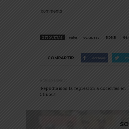
comments
ETIQUETAS
caba
congreso
DDHH
Gén
COMPARTIR
Facebook
Tw
Artículo anterior
¡Repudiamos la represión a docentes en
Chubut!
SO