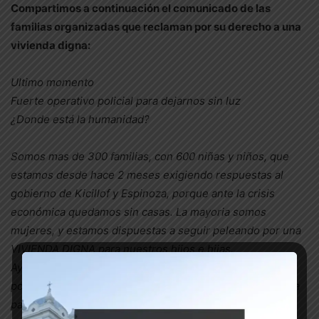
Compartimos a continuación el comunicado de las
familias organizadas que reclaman por su derecho a una
vivienda digna:
Ultimo momento
Fuerte operativo policial para dejarnos sin luz
¿Donde está la humanidad?
Somos mas de 300 familias, con 600 niñas y niños, que
estamos desde hace 2 meses exigiendo respuestas al
gobierno de Kicillof y Espinoza, porque ante la crisis
económica quedamos sin casas. La mayoria somos
mujeres, y estamos dispuestas a seguir peleando por una
VIVIENDA DIGNA para nuestros hijos e hijas.
Ayer con el temporal, nos inundamos, perdimos nuestras
pocas pertenencias. La policia y gendarmeria no nos deja
pasar ni chapas, ni maderas, para protegernos.