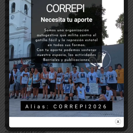
Ayer les preguntamos a los funcionarios si ellos podrian
vivir así con sus familias. Hoy la respuesta es un enorme
operativo policial para dejarnos sin luz, se llevaron los
cables que compramos con gran esfuerzo, y golpearon a
una vecina embarazada, y un joven fue herido con balas de
gomas.Así como a las miles de familias de Guernica, solo
recibimos hostigamiento, y no soluciones.Que sepa el
gobierno: ellos no tienen humanidad, pero nosotras
tenemos toda las fuerzas para seguir peleando por
nuestros derechos.
¡
Llamamos a todas las organizaciones de mujeres, de
derechos humanos, sindicales, y políticas, a acercarse al
predio a rodearnos de solidaridad, para conseguir nuestro
reclamo!
NI UNA MENOS SIN VIVIENDA
TIERRA PARA VIVIR