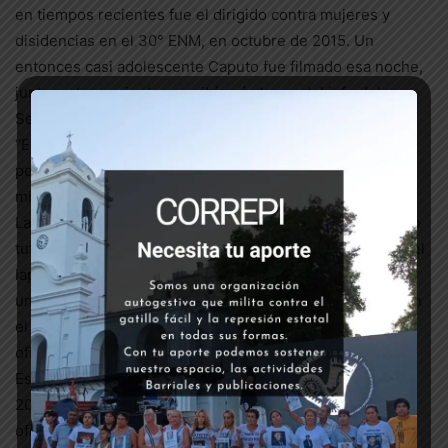
en tiempos recientes fue el dirigido contra mujeres y
disidencias en el 30° ENM, en octubre de 2015. Un
entonces casi adolescente Caputo fue filmado esa noche,
junto a otros, mientras recibían órdenes del jefe del
Servicio de Calle de la policía marplatense, Ezequiel Laz,
“El Pescado”, conocido por el reiterado hostigamiento y
persecución a familiares de víctimas de gatillo fácil y
militantes en la ciudad.
La condena a Caputo estableció dos años de “tratamiento
tutelar”, que incluía la asistencia a cursos de DDHH, por el
lapso de dos años. Sin embargo, el 7 de junio de 2019, a
un año y un mes de dictada la sentencia, fue publicada en
el Boletín Oficial de la provincia su incorporación como
oficial de la policía bonaerense, tras su graduación en la
Escuela Vucetich subsede de La Costa, y en febrero de
2020 otra resolución similar anunció su ingreso como
oficial subayudante al Curso de Ingreso al Subescalafón