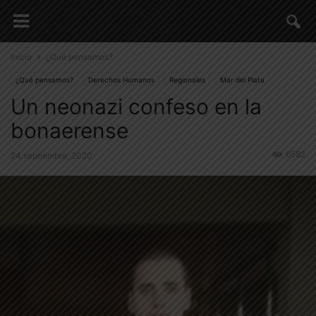
Inicio
¿Qué pensamos?
¿Qué pensamos?
Derechos Humanos
Regionales
Mar del Plata
Un neonazi confeso en la
bonaerense
6582
24 septiembre, 2020