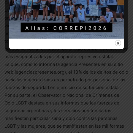
Comando.
Queda claro que pertenecer públicamente a una
organización neonazi de permanente intervención
violenta, constatado ello hasta en una sentencia judicial,
no es un inconveniente para convertirse en policía. En
todo caso, parece haber sido un antecedente auspicioso,
porque ya venía “educado” en el odio contra los colectivos
más estigmatizados por el aparato represivo estatal.
Es que, como lo informa la agencia Presentes en su sitio
web (agenciaspresentes.org), el 13% de los delitos de odio
hacia las mujeres trans es perpetrado por personal de las
fuerzas de seguridad en ejercicio de su función estatal.
Por su parte, el Observatorio Nacional de Crímenes de
Odio LGBT destaca en sus informes que las fuerzas de
seguridad argentinas y los servicios penitenciarios
manifiestan particular saña y odio contra las personas
LGBT y las mujeres, que se manifiestan en las mil formas