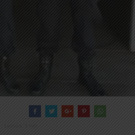
Lectura:
3
min.