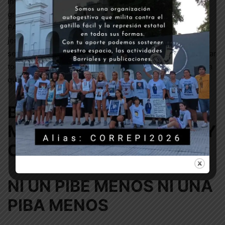
intervinientes: Efectivos del servicio penitenciario y su
grupo de elite- ETOP- la Infanteria de la Policía, el grupo
PAR y el Grupo GTO participaron por instrucción de la
jerarquia policial, penitenciaria y del ministerio de
seguridad de la provincia. Resta muy poco para determinar
todos los niveles de responsabilidad en esa muerte, de la
que claramente
EL ESTADO ES EL RESPONSABLE
.-
BASTA DE TORTURAS Y
MUERTES EN CARCELES Y
COMISARIAS
NI UN PIBE MENOS NI UNA
PIBA MENOS