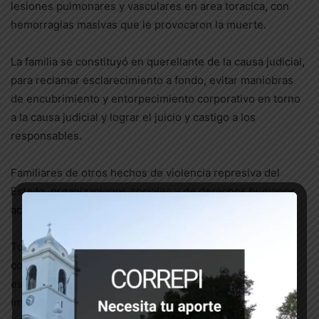
lesiones pulmonares y vasculares en area toracica, con
hemorragias masivas que le provocaron la muerte.
La familia se constituyó en querellante de la causa judicial,
para reclamar esclarecimiento a fondo, evitar maniobras
de encubrimiento y entorpecimiento corporativo en torno
a la causa judicial y lograr el juicio y castigo a los
responsables.
Familiares de otros hechos de violencia represiva del
Estado, organizaciones sociales y de derechos humanos
acompañan el reclamo de Justicia.
Todos sabemos que el proceso se ha hecho largo,
complicado, y por momentos tortuoso, pero hay mucho
esfuerzo, mucha voluntad y mucho trabajo en la
investigacion de todas y cada una de las fuerzas