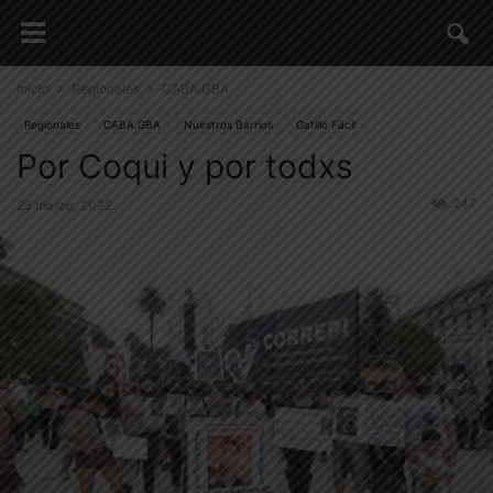
Inicio
Regionales
CABA.GBA
Regionales
CABA.GBA
Nuestros Barrios
Gatillo Fácil
Por Coqui y por todxs
247
25 marzo, 2022