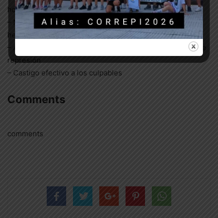
horario de servicio
– No a la defensa institucional de los responsables de
hechos de represión
– Acceso gratuito a la justicia para familiares y víctimas de
represión
– Castigo efectivo a los culpables
Comments
comments