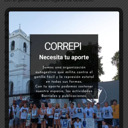
Lejos de la parálisis que puede producir el dolor de la
pérdida de un hijo, Mariana (mamá de Coqui y compañera
de CORREPI), transformó ese dolor en lucha, con la alegría
de sentirse compañera de otras luchas también.
En ese camino de seguir siempre adelante y en las calles,
este sábado 26 de marzo desde las 11 horas en la plaza de
Itatí (Patricias Mendocinas, entre Rep. Dominicana y Haití,
Gran Bourg), estaremos realizando una jornada para
recordar a Cristian y David, exigiendo justicia para los
pibes y la toma de medidas de la Agenda Urgente
Antirrepresiva.
– Prohibición de las facultades de las FFSS para detener
arbitrariamente
– Prohibición del uso del arma reglamentaria fuera del