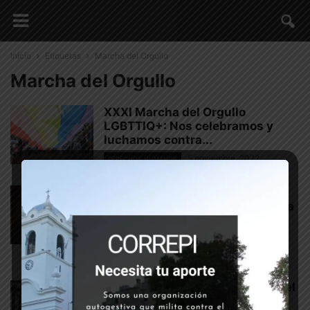
Inicio
Etiquetas
Marcha del Orgullo
Marcha del Orgullo
XXXI Marcha del Orgullo
LGBTTIQ+: Nos celebramos y
luchamos contra...
5 noviembre, 2022
DERECHOS HUMANOS
Documento de la columna
Orgullo en Lucha – XXVII Marcha
del...
GÉNEROS | DISIDENCIAS SEXUALES
19 noviembre, 2018
CORREPI EN LA XXVII Marcha del
Orgullo