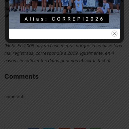
hemos llegado a conocer (como decíamos más arriba, es
habitual que los datos de un 25% o más de los casos del
año en curso nos lleguen después del fin de año).
(Nota: En 2008 hay un caso menos porque la fecha estaba
mal registrada, correspondía a 2009. Igualmente, en 4
casos sin suficientes datos pudimos ubicar la fecha).
Comments
comments