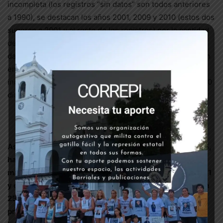
incompleta (los registros “sin datos” son todos anteriores
a 1990), se destacan los años 2001, 2009 y 2010 (estos dos
superan a 2001 y al resto de los registros) por la cantidad
de casos conocidos. No puede dejar de relacionarse ese
dato con la necesidad gubernamental de mayor represión
en épocas de crisis, lo que explica también los altos
índices de 2016, a pesar de que sólo abarca 10 meses y 10
días.
Así, concluimos que la gestión inaugurada el 10/12/2015,
ha superado, antes de cumplir un año, las expectativas
más negativas. Con 241 casos en 2016, más 18 entre el 11
y el 31 de diciembre, el gobierno de Cambiemos totaliza
259 casos, a los que habrá que sumar los que se
produzcan en lo que queda del año, y los que todavía no