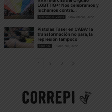
XXXI Marcha del Orgullo
LGBTTIQ+: Nos celebramos y
luchamos contra...
5 noviembre, 2022
DERECHOS HUMANOS
Pistolas Taser en CABA: la
transformación no para, la
represión tampoco
18 octubre, 2022
CABA.GBA
1
2
3