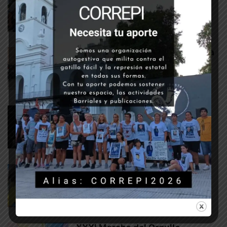
7 febrero, 2024
¿QUÉ PENSAMOS?
El modelo de Morales: de Jujuy a
todo el país
20 junio, 2023
PROTESTA SOCIAL
ARCHIVO 2022: A 40 años de
democracia, es urgente una
agenda...
17 marzo, 2023
ARCHIVO DE CASOS
Empezó la campaña: Taser, más
policías, y peores cárceles
16 febrero, 2023
¿QUÉ PENSAMOS?