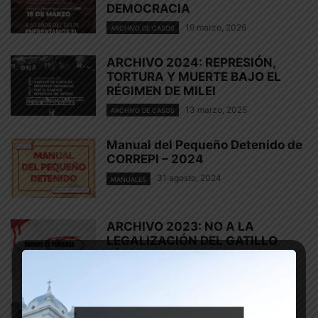
DEMOCRACIA
19 marzo, 2026
ARCHIVO DE CASOS
ARCHIVO 2024: REPRESIÓN,
TORTURA Y MUERTE BAJO EL
RÉGIMEN DE MILEI
13 marzo, 2025
ARCHIVO DE CASOS
Manual del Pequeño Detenido de
CORREPI – 2024
31 agosto, 2024
MANUALES
ARCHIVO 2023: NO A LA
LEGALIZACIÓN DEL GATILLO
FÁCIL
15 marzo, 2024
ARCHIVO DE CASOS
Vuelve la doctrina Chocobar