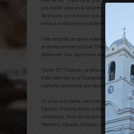
internación” y que es un gran simulador, cuya
una lesión vieja en la columna cervical. Po
de presos sin uniforme que languidecen en 
médica ni defensas estelares en cárceles fe
Vale recordar de quién estamos hablando. Lui
el destacamento policial “Otero”, en Victoria
detención. Sus superiores eran hombres del 
Corría 1977 cuando, ya afincado en Escobar, 
Patti intervino en el fusilamiento de tres ch
militante comunista que denunció el hecho a 
Un poco más tarde, cerca del ocaso de la di
Eduardo Pereyra Rossi, militantes montoner
condenado. Pero en los primeros años desp
Menem y Eduardo Duhalde, que se cansaron d