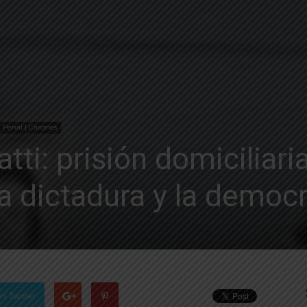
 Penal | Cárceles
tti: prisión domiciliari
la dictadura y la democ
en Twitter