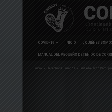
COVID-19
INICIO
¿QUIÉNES SOMO
MANUAL DEL PEQUEÑO DETENIDO DE CORRE
Inicio
Derechos Humanos
Luis Abelardo Patti: pr