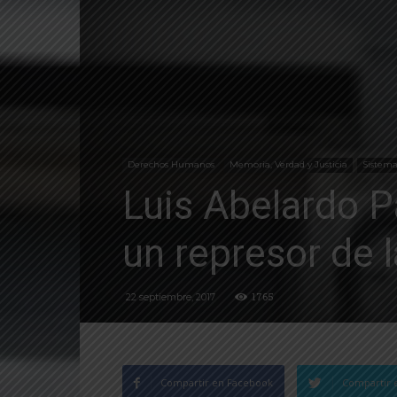
Derechos Humanos
Memoria, Verdad y Justicia
Sistema
Luis Abelardo Pa
un represor de 
1765
22 septiembre, 2017
Compartir en Facebook
Compartir 