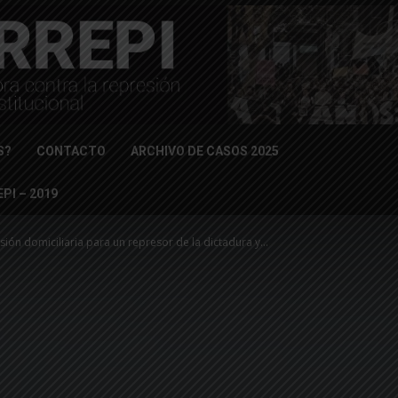
S?
CONTACTO
ARCHIVO DE CASOS 2025
PI – 2019
isión domiciliaria para un represor de la dictadura y...