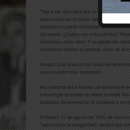
“Voy a ser claro para que se entienda -le dijo
para esclarecer un hecho tiene que cometer 
contrario no puede esclarecer absolutamente 
del mundo. ¿Cuales son estos delitos? Privac
domicilios, entre otros. Y no queda otro ca
esclarecen hechos es porque, como se dice e
Ningún fiscal lo acusó por esas declaracion
que hoy piden más seguridad.
Así, mientras iba a fiestas con su novia, la
a investigar el crimen de María Soledad Mor
andanzas de juventud en la dictadura, y se r
El martes 13 de agosto de 1996, de nuevo en
“lucha contra la inseguridad”, declaró que e