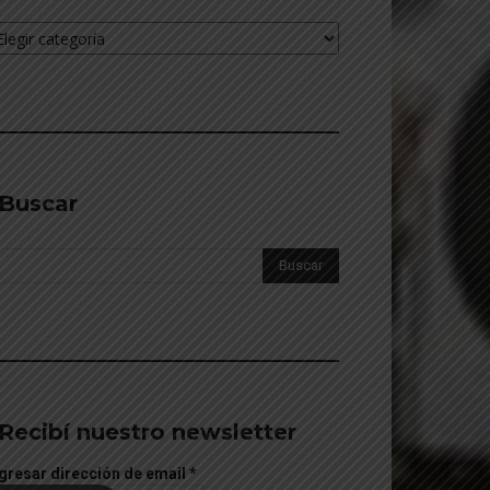
cciones
________________________________________
Buscar
________________________________________
Recibí nuestro newsletter
gresar dirección de email
*