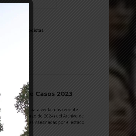
leccionar:
Lista General
Medios - Periodistas
________________________________________
Archivo de Casos 2023
trá en este link para ver la más reciente
tualización (marzo de 2024) del Archivo de
sos de Personas Asesinadas por el estado
________________________________________