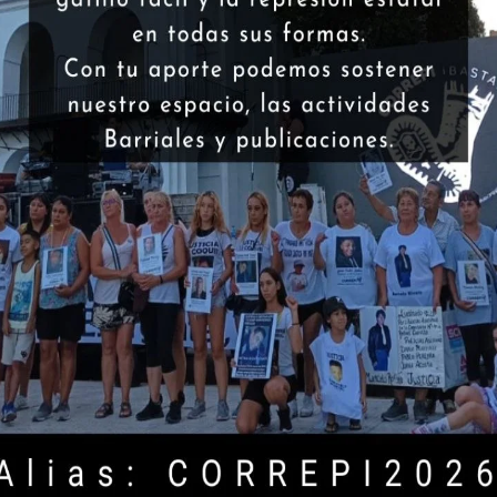
partida policial que fusiló al joven Luis Selaye. En las
 38, con la habitual pinta de “perro”. Un policía
en la interna policial), declaró el 5 de enero de 1996 al
ese revólver estaba “en el despacho del subcomisario
--
izado para justificar un enfrentamiento”. El ex
 caso.
uerrero y Mario Barzola, denunciaron que Patti los
Borrino ordenó una serie de pericias, y comprobó que
duras, submarino seco y picana eléctrica. Lo mandó
 campaña mediática dirigida a desacreditar la
un fallo memorable, “bajó” la carátula de tormentos a
excarcelado, la causa entró en el túnel que
ien” respiró tranquila. El adalid de la seguridad estaba,