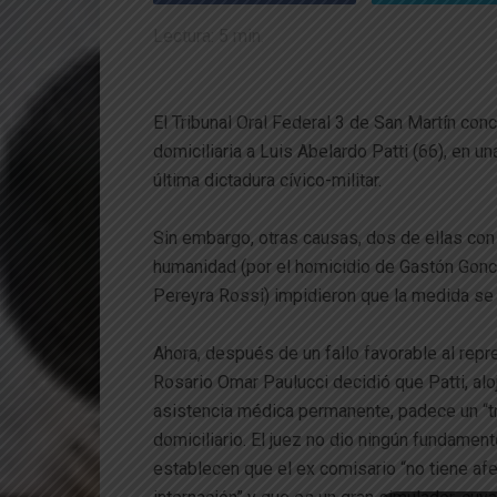
Lectura:
5
min.
El Tribunal Oral Federal 3 de San Martín conc
domiciliaria a Luis Abelardo Patti (66), en u
última dictadura cívico-militar.
Sin embargo, otras causas, dos de ellas con
humanidad (por el homicidio de Gastón Gonc
Pereyra Rossi) impidieron que la medida se h
Ahora, después de un fallo favorable al repr
Rosario Omar Paulucci decidió que Patti, alo
asistencia médica permanente, padece un “t
domiciliario. El juez no dio ningún fundame
establecen que el ex comisario “no tiene afe