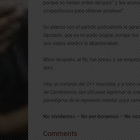
porque no tienen orden del juez” y les acons
sospechosos para obtener pruebas”.
Su alianza con el partido justicialista le ga
diputado, que ya no pudo ocupar, porque los 
sus viejos aliados lo abandonaban.
Años después, al fin, fue preso, y se empez
duró.
Hoy, al compás del 2×1 macrista, y a tono co
de Cambiemos, tan útil para legitimar la crec
paradigma de la represión estatal cuya carr
No olvidamos – No perdonamos – No nos
Comments