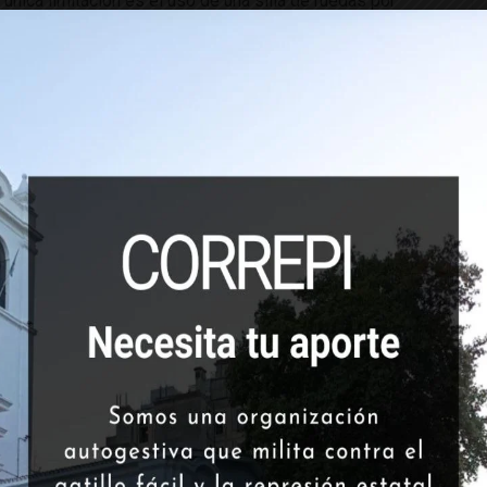
 única limitación es el uso de una silla de ruedas por
r mucho menos se niegan a diario los reclamos de miles
condiciones realmente infrahumanas, sin asistencia
Se
derales y provinciales.
s Abelardo Patti ya era policía en 1975. Trabajaba en
, en el que funcionaba un centro clandestino de
círculo íntimo del Gral. Ramón Camps.
la ciudad que 18 años después lo elegiría intendente,
icos que jugaban al metegol de un bar de la zona. El
un diario local todavía está desaparecido.
ctadura, Patti secuestró y mató a Osvaldo Cambiasso y
En
os, una de las causas por las que fue recientemente
ac
ués de 1983, sus principales defensores fueron Carlos
Ca
e repetir que había sido un enfrentamiento.