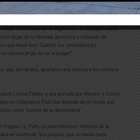
 Patti al Diario Clarín en octubre de 1990- la policía,
no menos de tres o cuatro hechos delictivos. De lo
nada. Esto ocurre en la Argentina y en cualquier parte
ión ilegal de la libertad, apremios y violación de
mino que hacer eso. Cuando los comisarios no
n nuestra jerga, no se la juegan”.
es, que, en cambio, aportaron una sonrisa a los mismos
 modelo Liliana Caldini, y era enviado por Menem y Corach
ales en Catamarca, Patti fue dejando en el olvido sus
ecicló como “policía de la democracia”.
 Página/12, Patti, ya para entonces símbolo de la
staba en contra de “los policías que no hacen nada