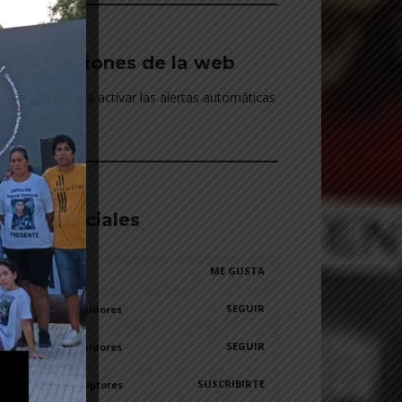
Notificaciones de la web
> Hacé click para activar las alertas automáticas
________________________________________
Redes sociales
ME GUSTA
0
Fans
SEGUIR
49,787
Seguidores
SEGUIR
20,155
Seguidores
SUSCRIBIRTE
1,230
Suscriptores