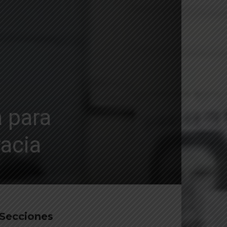
a para
racia
Secciones