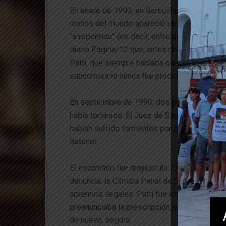
En enero de 1990, en Garín, Patti encabezó la 
manos del muerto apareció un revólver calibre
“arrepentido” (es decir, enfrentado con Patti 
diario Página/12 que, antes del operativo, 
Patti, que siempre hablaba que debía ser util
subcomisario nunca fue procesado por este
En septiembre de 1990, dos presos, Miguel G
había torturado. El Juez de San Isidro Raúl 
habían sufrido tormentos por golpes, quema
detener.
El escándalo fue mayúsculo. En medio de una
denuncia, la Cámara Penal de San Isidro, en 
apremios ilegales. Patti fue inmediatamente 
preanunciaba la prescripción, y la “gente de b
de nuevo, seguro.