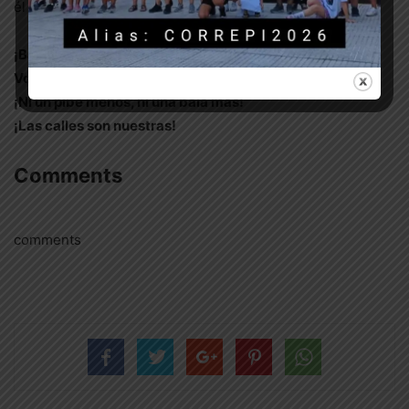
él y por todxs los pibxs muertxs por la policía.
¡Basta de gatillo fácil en los barrios más humildes!
Volvemos a gritar: ¡la represión es política de estado!
¡Ni un pibe menos, ni una bala más!
¡Las calles son nuestras!
Comments
comments