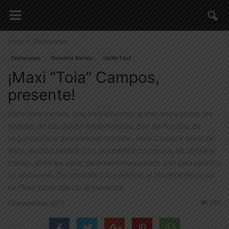
Inicio
Destacadas
Destacadas
Nuestros Barrios
Gatillo Fácil
¡Maxi “Toia” Campos,
presente!
Hace tres meses, nos enterábamos al leer entre líneas las
noticias de los diarios hegemónicos que las fuerzas de
seguridad nos arrebataban un pibe. Maxi Campos tenía 26
años, estaba vestido con su mameluco porque se dirigía al
trabajo. Eran las siete de la mañana cuando una bala perforó
su abdomen. De inmediato fue llevado al Hospital Rossi de
La Plata, pero falleció al mediodía.
253
20 noviembre, 2017