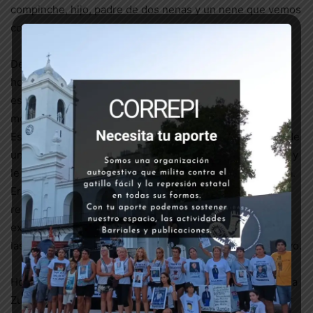
compinche, hijo, padre de dos nenas y un nene que vemos
como el “mini Toia”.
Desde chico, Maxi como todxs lxs pibxs que sufren el
hostigamiento y criminalización a diario, cargó con el
estigma de ser pobre. Las torturas y persecuciones eran
moneda corriente en las calles que frecuentaba.
Esto lo convirtió para la policía del barrio en merecedor de
un triste final. Ya lo habían torturado en el destacamento y
le habían avisado que lo iban a matar, nos contó su mamá.
Era un hombre justo, con todos los códigos, tal como lo
recuerdan sus seres queridxs que con tanto dolor lo
extrañan. Tenía un carácter fuerte, sabía pararse frente a
las injusticias, como lo hizo el último día que lo vieron vivo.
Hoy, a tres meses, no nos olvidamos de Toia, abrazamos a
Zuni y a toda su familia y no dejamos de pedir justicia por