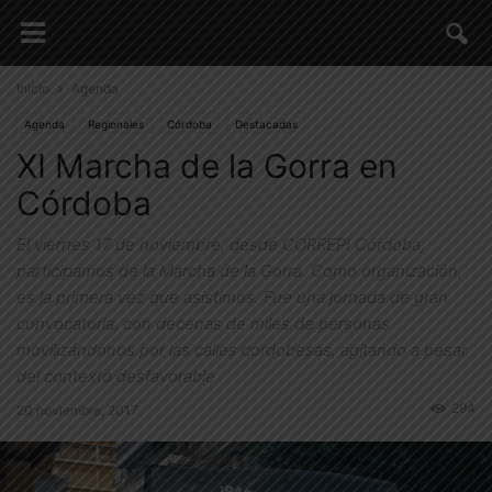
Inicio
Agenda
Agenda
Regionales
Córdoba
Destacadas
XI Marcha de la Gorra en
Córdoba
El viernes 17 de noviembre, desde CORREPI Córdoba,
participamos de la Marcha de la Gorra. Como organización,
es la primera vez que asistimos. Fue una jornada de gran
convocatoria, con decenas de miles de personas
movilizándonos por las calles cordobesas, agitando a pesar
del contexto desfavorable
294
20 noviembre, 2017