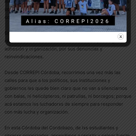
musicales con distintas bandas y solistas que apoyan esta
convocatoria y que siempre están presentes en las luchas
contra la represión.
En una concurrencia a nivel nacional, la marcha tuvo sus
réplicas en otras ciudades. Acá se destacó por su gran
adhesión y organización, por sus denuncias y
reinvindicaciones.
Desde CORREPI Córdoba, recorrimos una vez más las
calles para que a los políticos, sus instituciones y
gobiernos les quede bien claro que no van a silenciarnos
con balas, ni helicópteros, ni patrullas, ni borcegos; porque
acá estamos lxs luchadorxs de siempre para responder
con más lucha y organización.
En esta Córdoba del Cordobazo, de lxs estudiantes y
obrerxs organizadxs, aprendimos a resistir y pelear fuerte.