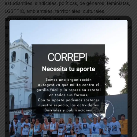
estudiantiles, sindicales, políticas, de géneros, feministas,
LGBTTIQ, ambientales, territoriales, culturales,
antirrepresivas y familiares y madres en lucha por los
asesinatos de sus hijxs. La movilización fue del corazón de
la ciudad hacia el Panal, la Casa de Gobierno de la
Provincia de Córdoba.
La jornada finalizó con la lectura del documento en el que
participaron voces de todos los sectores organizados,
quienes también participamos de la construcción de la
Marcha de la Gorra. Las madres a las que el estado les
arrebató las vidas de sus hijxs también estuvieron arriba
del escenario. Ellas son nuestra referencia, uno de los
motivos por el elegimos seguir luchando. Porque son ellas
quienes con sus fortalezas y experiencias nos enseñan a
mejorar la organización y profundizar las denuncias. El
cierre contó con un gran festival a cargo de intervenciones