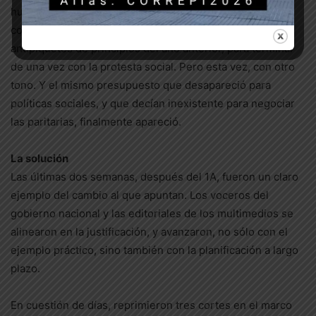
huelga y el de libre circulación -como si fueran
comparables-, y desempolvaron el fallido protocolo
antipiquetes de principios del año anterior, para terminar
de una vez con la protesta social. Pero esta vez, con otro
tono. Y el mismo presupuesto que desapareció para
políticas sociales, y que decían inexistente para negociar
las paritarias, finalmente apareció.
La solución
Las últimas dos semanas, después del 1A, fueron un claro
ejemplo del cambio al que apuntan. Los voceros del
gobierno nacional y las editoriales de los multimedios se
alinearon en la justificación, y avanzaron, no sólo con el
ejemplo práctico, sino también con la planificación a largo
plazo.
En cuestión de días, reprimieron tres cortes en el marco