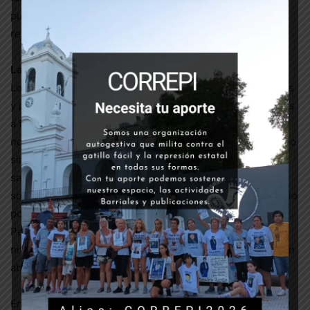
punto. Avanzar sobre la economía y la política sin
retroceder, y cómo.
La justificación
Los docentes y otros sindicatos -que también son madres
y padres de familia-, salieron a pelear porque no llegamos
a fin de mes, porque todo está el doble de caro, y porque
nos quieren convencer con una paritaria miserable que no
sirve, sin que digamos nada. Para ocultar los reclamos,
salieron a decir que se dejaba a los pibes sin clases, que
son todos mafiosos, y que un paro general era innecesario
porque no se aceptaban los canales de diálogo ofrecidos.
Perdieron, porque el paro se hizo igual, con un altísimo
nivel de efectividad y convocatoria, y los conflictos siguen
abiertos. Y reprimieron, pero tampoco fue suficiente.
Entonces, apelaron al viejo contraste entre el derecho de