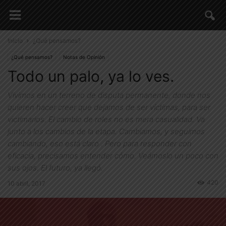
Inicio
¿Qué pensamos?
¿Qué pensamos?
Notas de Opinión
Todo un palo, ya lo ves.
Vivimos en un terreno de disputa permanente, donde nos
quieren hacer creer que dejamos de ser víctimas, para ser
victimarios. El cambio de roles no es mera casualidad. Va
junto a los cambios de la etapa. Cambiamos, y seguimos
cambiando, eso está claro . Pero para responder con
eficacia, precisamos entender cómo. Veámoslo un poco con
sus ojos. El futuro, ya llegó.
420
10 abril, 2017