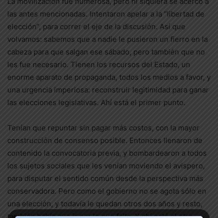
La movilización fue numerosa, pero ni siquiera se acercó a
las antes mencionadas. Intentaron apelar a la “libertad de
elección”, para correr el eje de la discusión. Así que
volvamos: sabemos que a nadie le pusieron un fierro en la
cabeza para que salgan ese sábado, pero también que no
les fue necesario. Tienen los recursos del Estado, un
enorme aparato de propaganda, todos los medios a favor, y
una urgencia imperiosa: reconstruir legitimidad para ganar
las elecciones legislativas. Ahí está el primer punto.
Tenían que repuntar sin pagar más costos, con la mayor
construcción de consenso posible. Entonces llenaron de
contenido la convocatoria previa, y bombardearon a todos
los sujetos sociales que les venían moviendo el avispero,
para disputar el sentido común desde la perspectiva más
conservadora. Pero como el gobierno no se agota sólo en
una elección, y todavía le quedan otros dos años y resto,
también había que ir por lo que falta. Y ahí está el otro