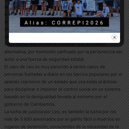
desmentir sus dichos.
A tono con la “doctrina Chocobar” en su versión más leve,
el juez de Garantías elevó la causa a juicio con la
imputación de homicidio con exceso en la legítima
defensa. Pero nuestra presencia en el debate, que aún no
tiene fecha, nos permitirá sostener una acusación
alternativa, por homicidio calificado por la pertenencia del
autor a una fuerza de seguridad estatal.
El caso de Leo es muy parecido a tantos casos de
personas fusiladas a diario en los barrios populares por el
aparato represivo de un estado que usa estas prácticas
para disciplinar e imponer el control social en un sistema
basado en la desigualdad llevada al extremo por el
gobierno de Cambiemos.
La lucha de justicia por Leo, es también la lucha por los
más de 5.600 asesinados por el gatillo fácil o muertos en
lugares de detención, conscientes de la necesidad de la