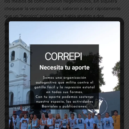
los medios de comunicación hegemónicos, sin siquiera
chequear la versión policial, salieron a decir rápidamente
que un “heroico” policía local había abatido a dos
peligrosos “motochorros”, el aparato judicial cumplió su rol
de garante de la impunidad de los represores. El primer
fiscal dejó constancia en el acta de la declaración
indagatoria de Fattori, que realizaba ese acto procesal
como mera “formalidad” a la que estaba obligado, porque
estaba convencido que el accionar policial había estado
justificado. Ironía nada casual, ese fiscal era el titular de la
Fiscalía especializada en “Violencia Institucional”…
Durante un año y medio dimos batalla dentro y fuera de los
tribunales junto a la mamá de Leo, Noemí Robelli, que no
dejó que la rabia y la angustia la paralizaran, y rápidamente
se organizó en CORREPI y salió buscar verdad y justicia
por su hijo. Logramos ir venciendo trabas palmo a palmo, y
finalmente logramos abrir el camino hacia el juicio, a la vez
que la evidencia forzó a algunos de los medios a