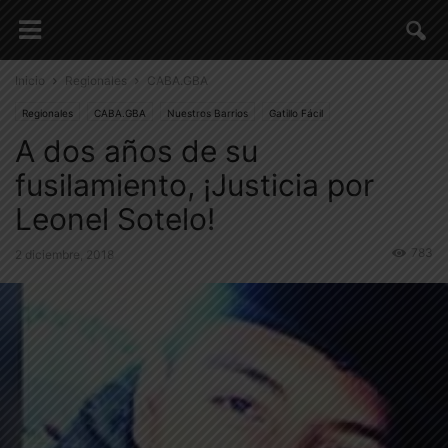
Inicio
Regionales
CABA.GBA
Regionales
CABA.GBA
Nuestros Barrios
Gatillo Fácil
A dos años de su
fusilamiento, ¡Justicia por
Leonel Sotelo!
783
2 diciembre, 2018