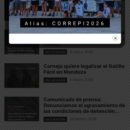
lógica represiva del gobierno de
Milei
16 marzo, 2026
SIN CATEGORÍA
Escándalo: La justicia en tiempos
de Milei trata los habeas
corpus...
9 marzo, 2026
SIN CATEGORÍA
Cornejo quiere legalizar el Gatillo
Fácil en Mendoza
5 marzo, 2026
SIN CATEGORÍA
Comunicado de prensa:
Denunciamos el agravamiento de
las condiciones de detención...
26 febrero, 2026
SIN CATEGORÍA