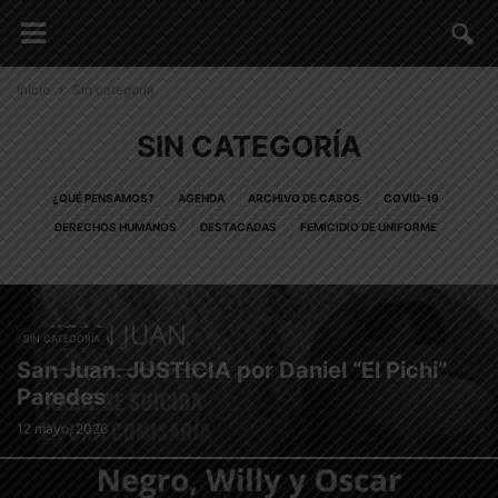
Inicio
Sin categoría
SIN CATEGORÍA
¿QUÉ PENSAMOS?
AGENDA
ARCHIVO DE CASOS
COVID-19
DERECHOS HUMANOS
DESTACADAS
FEMICIDIO DE UNIFORME
NUESTROS BARRIOS
PUBLICACIONES
REGIONALES
SIN CATEGORÍA
SIN CATEGORÍA
San Juan. JUSTICIA por Daniel “El Pichi”
Paredes
12 mayo, 2026