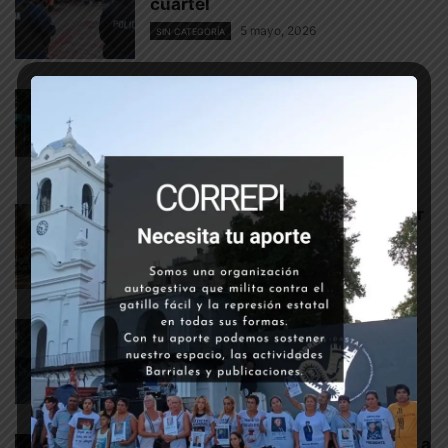
cuartel
5 mayo, 2026
SIN CATEGORÍA
Mendoza. La doctrina represiva
de Cornejo.
20 abril, 2026
SIN CATEGORÍA
19 de abril: Recordamos a Walter
Bulacio
19 abril, 2026
SIN CATEGORÍA
Testimonio del encierro (escrito
de Milton Tolomeo)
9 abril, 2026
SIN CATEGORÍA
Asesinato de Cristian Pereyra: La