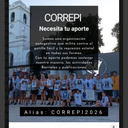
de las personas, es decir si Facundo hubiera estado
presente lo habrían absuelto porque no pudieron probar
que los acusados hayan participado del incendio.
Esto demuestra la ilegitimidad de este juicio, en donde no
se lo acusa por razones judiciales sino por la lucha que
lleva adelante el pueblo mapuche, y que Facundo en
nuestro país es el blanco del poder político, judicial y de
los medios de comunicación hegemónicos para construir
un nuevo enemigo interno y avanzar sobre nuestros
derechos. Para esto se criminaliza a los que luchan por
una vida digna mientras se les otorga impunidad a los
represores de ayer y hoy.
Como dijo Facundo Jones Huala en la entrevista que le
realizó Revista Cítrica “Los que están gobernando, hoy en
día, son personas que han construido su riqueza a costa
de nuestro sudor y de nuestra sangre” y la única manera
que nosotros y nosotras tenemos de enfrentarlo es
fortaleciendo la unidad de acción en las calles y