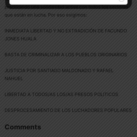
practicando una solidaridad activa con todos los sectores
que están en lucha. Por eso exigimos:
INMEDIATA LIBERTAD Y NO EXTRADICIÓN DE FACUNDO
JONES HUALA
BASTA DE CRIMINALIZAR A LOS PUEBLOS ORIGINARIOS
JUSTICIA POR SANTIAGO MALDONADO Y RAFAEL
NAHUEL
LIBERTAD A TODOS/AS LOS/AS PRESOS POLITICOS
DESPROCESAMIENTO DE LOS LUCHADORES POPULARES
Comments