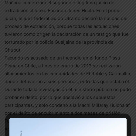
Mañana comenzará el segundo e ilegitimo juicio de
extradición al lonko Facundo Jones Huala. En el primer
juicio, el juez federal Guido Otranto declaró la nulidad del
proceso de extradición, porque todas las actuaciones
tuvieron como origen la declaración de un testigo que fue
torturado por la policía Gualjaina de la provincia de
Chubut.
Facundo es acusado de un incendio en el fundo Pissu
Pisue en Chile, a fines de enero de 2013 se realizaron
allanamientos en las comunidades de El Roble y Carimallin,
donde detuvieron a seis personas, entre las que estaba él.
Durante toda la investigación el ministerio público no pudo
probar el delito, por lo que absolvió a los supuestos
participantes, y solo condenó a la Machi Millaray Huichalaf
por el delito de encubrimiento a dos meses de prisión.
Fue en este proceso que Facundo Jones Huala volvió a
Argentina, por lo que no pudo ser juzgado como el resto