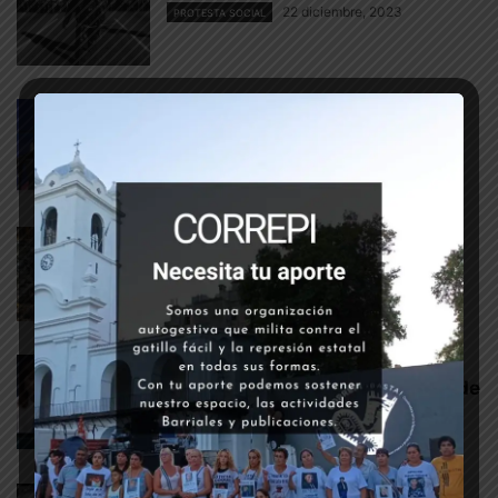
22 diciembre, 2023
PROTESTA SOCIAL
Protocolo para la represión y la
criminalización de la protesta
15 diciembre, 2023
PROTESTA SOCIAL
Ante el triunfo del retroceso
20 noviembre, 2023
PROTESTA SOCIAL
Primer debate presidencial:
negacionismo y reivindicación de
la dictadura sin eufemismos.
2 octubre, 2023
PROTESTA SOCIAL
Memorias de junio