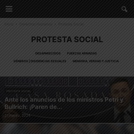
Inicio
Derechos Humanos
Protesta Social
PROTESTA SOCIAL
DESAPARECIDOS
FUERZAS ARMADAS
GÉNEROS | DISIDENCIAS SEXUALES
MEMORIA, VERDAD Y JUSTICIA
PERSECUCIÓN | ESPIONAJE
PROTESTA SOCIAL
SISTEMA PENAL | CÁRCELES
PROTESTA SOCIAL
Ante los anuncios de los ministros Petri y
Bullrich: ¡Paren de...
21 marzo, 2024