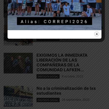
1 julio, 2023
PROTESTA SOCIAL
El modelo de Morales: de Jujuy a
todo el país
20 junio, 2023
PROTESTA SOCIAL
EXIGIMOS LA INMEDIATA
LIBERACIÓN DE LAS
COMPAÑERAS DE LA
COMUNIDAD LAFKEN...
6 octubre, 2022
PROTESTA SOCIAL
No a la criminalización de lxs
estudiantes
28 septiembre, 2022
PROTESTA SOCIAL