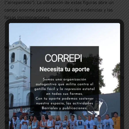
(“arrepentido”). La utilización de estas figuras abre un
campo enorme para la fabricación de evidencias y las
falsas incriminaciones.
Hacia la consolidación de una
justicia exprés
El nuevo proyecto de reforma del código procesal
habilitaría a la justicia federal (aquella que ha demostrado
ser más fiel a las necesidades del gobierno de turno) y a la
justicia de CABA (que corresponde a un fuero creado, ni
más ni menos, que por el mismo Mauricio Macri), a
intervenir en las jurisdicciones provinciales. De
concretarse esto, posibilitará a los fiscales de CABA a
conformar equipos con fiscales de la provincia, y otorga la
facultad a fiscales federales, de llevar adelante medidas