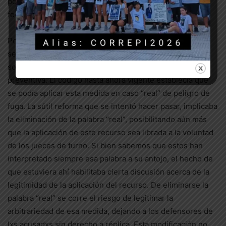
por fuera de su jurisdicción, con la autorización del juez
federal de la causa.
Por otra parte, en el proyecto original redactado por los
senadores del PJ, se intentaba introducir una reforma
sobre el artículo que rige el recurso de la prisión
preventiva. El código hasta ahora vigente establecía que
se podía aplicar esta medida en caso “real” de peligro de
fuga. La sútil reforma que se intentó hacer pasar, implicaba
la eliminación de la palabra “real”, posibilitando aún más
que la aplicación de este recurso sea librada a la voluntad
de los jueces de turno. Si bien sabemos que estos han
interpretado siempre esa palabra a su antojo, el hecho de
que estuviera ahí habilitaba cierta discusión acerca de la
legitimidad de la aplicación del recurso. De eliminarse la
palabra “real” se corre el riesgo de legitimar la
arbitrariedad de esa medida, dejando a los defensores de
lxs acusadxs sin derecho a réplica. Esta modificación no