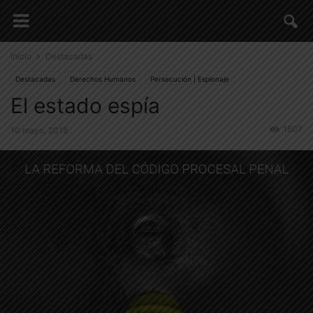
Inicio
Destacadas
Destacadas
Derechos Humanos
Persecución | Espionaje
El estado espía
¿Qué pensamos?
Situación Nacional
1807
10 mayo, 2018