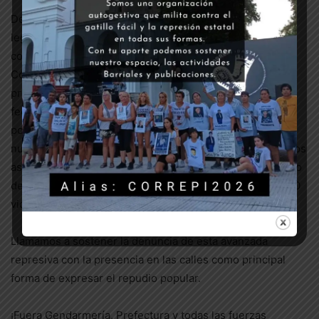
Desde CORREPI seguimos denunciando el intento de
legalizar el gatillo fácil de manos de Bullrich y la
complicidad de los gobiernos provinciales como el de
Córdoba que juegan a la doble vara de no adherir al
protocolo y al mismo tiempo pedir más intervención
federal en la represión interna. Estas medidas aprobadas
por la legislatura apuntan a reforzar la militarización de
nuestros barrios y seguir garantizando la impunidad de los
asesinos de uniforme que en estos tres años de gobierno
de la alianza Cambiemos ya se han llevado al menos 1000
vidas.
Llamamos a sostener la denuncia de esta avanzada
represiva con la presencia en las calles como principal
forma de expresar el repudio popular.
¡Fuera Gendarmería, Prefectura y todas las fuerzas