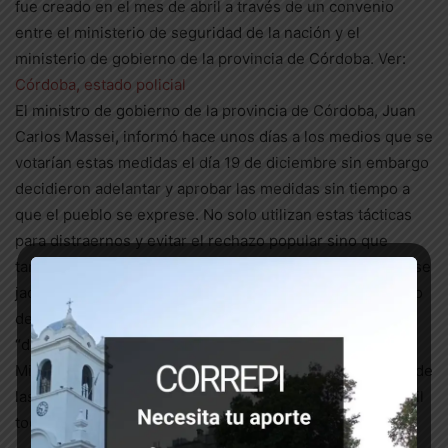
fue creado en el mes de abril a través de un convenio
entre el ministerio de seguridad de la nación y el
ministerio de gobierno de la provincia de Córdoba. Ver:
Córdoba, estado policial
El ministro de gobierno de la provincia de Córdoba, Juan
Carlos Massei, informó hace unos días a los medios que se
votarían estas medidas el día 19 de diciembre sin embargo
decidieron adelantar y aprobar las medidas sin tiempo a
que el pueblo se exprese. No solo utilizan estas tácticas
para distraernos y evitar el rechazo popular sino que
también apelan al doble discurso; el gobierno provincial se
jacta de no adherir al protocolo de uso de armas de fuego
de Bullrich ya que, según él, la policía de Córdoba es
“democrática” y “respetuosa de los derechos humanos”.
Mientras, reglamentan la presencia cada vez más fuerte de
las fuerzas represivas federales que aplican el gatillo fácil
todos los días en nuestros barrios.