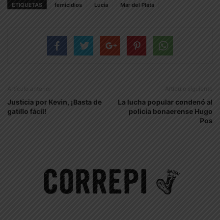
ETIQUETAS
femicidios
Lucía
Mar del Plata
Artículo anterior
Artículo siguiente
Justicia por Kevin, ¡Basta de
La lucha popular condenó al
gatillo fácil!
policía bonaerense Hugo
Pos