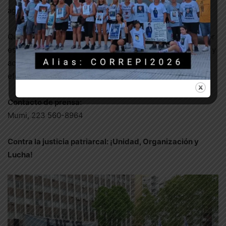
agravado.
Queremos que el nombre de Lucía suene a justicia. Es por
eso que contaremos su historia, replicaremos su imagen y
acompañaremos el proceso hasta que se de cárcel
efectiva a los culpables, sus femicidas.
Contacto de prensa:
Mumi, 223 560-8964
Contra la justicia patriarcal: ¡Unidad, Organización y
Lucha!