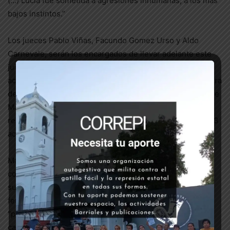
(…) Lucía fue sometida a agresiones inhumanas, a los más
bajos instintos.”
Los jueces Pablo Viñas, Facundo Gomez Urso y Aldo
Carnevale, serán los encargados de llevar adelante este
juicio oral y público, mientras que el fiscal a cargo de la
acusación será Daniel Vicente. Recordamos que éste fuera
designado en la causa tras la licencia y desplazamiento de
María Isabel Sanchez. La parte damnificada será
representada por Gustavo Marceillac y la defensa de los 3
acusados estará en manos de Laura Solari.
Matías Farías se encuentra imputado por “abuso sexual
con acceso carnal agravado por el resultado muerte y el
suministro de estupefacientes en concurso ideal con
femicidio”, mientras que Offidani será juzgado como
“partícipe secundario” por esos delitos. Mientras, en el
caso de Maciel, se debatirá si incurrió en encubrimiento