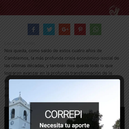
Lectura:
1
min.
Nos queda, como saldo de estos cuatro años de
Cambiemos, la más profunda crisis económico-social de
las últimas décadas, y también nos queda todo lo que
lograron avanzar en la profunda transformación de la
política represiva en el país.Por eso, hoy en esta plaza
exigimos del nuevo gobierno estas medidas urgentes e
imprescindibles para contener la creciente represión .