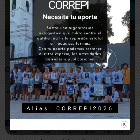
Bariloche, Río Negro, 02/04/2020
Comments
comments
ETIQUETAS
Alberto Fernandez
Bariloche
Coronavirus
Covid-19
Cuarentena
Cuarentena obligatoria
DNU 297/2020