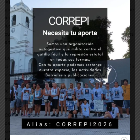
agua, ahora es el ministerio de Cultura el que se pone la
gorra para aplicar los castigos. Está decisión tiene nada de
inocente si tenemos en cuenta que el principal arma de
lucha del pueblo mendocino ha sido el arte callejero y la
cultura expresada de las formas más creativas y originales
en múltiples dimensiones.
Las declaraciones de este ministerio con bigote buscan
circunscribir el reclamo ambiental y por la despenalización
del aborto a un pequeño grupo, cuando es evidente que
son demandas claramente enarboladas por gran parte de
la sociedad, como se evidenció en las masivas
movilizaciones del Contracarrusel y el 8M.
CORREPI manifiesta su más enérgico repudio a las
declaraciones del ministerio de Cultura. Exigimos que no
se apliquen las penalizaciones a lxs trabajadorxs del arte,
tal como manifestó bajo amenazas patoteras la ministra