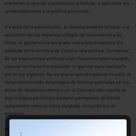
mantener a raya las expresiones artísticas, y aplicarlas sin
contemplaciones a la política provincial.
A través de la persecución, el desplazamiento forzado y la
aplicación de los nefastos códigos de convivencia y de
faltas, el gobierno ha encarado una política censora. En
palabras de la ministra de Cultura, una política “correctiva”
de las expresiones políticas cuyo incuestionable respaldo
popular les ha hecho esconder el garrote para cambiarlo
por el ojo vigilante. No es que el aparato policial no esté, el
desproporcionado despliegue de fuerzas policiales en los
actos de Vendimia central y en el Carrusel dan cuenta de
que la lógica punitivista siempre permanece de forma
subyacente como el único lenguaje conocido por el
gobierno.
Pero ante el evidente respaldo popular de la lucha por el