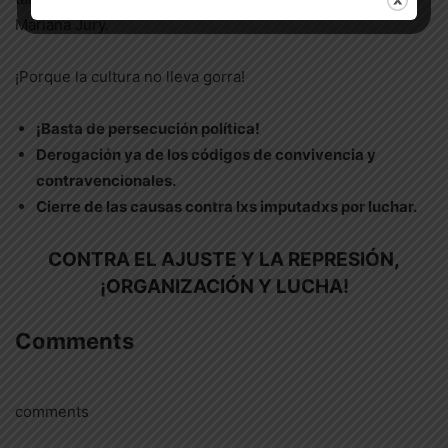
Mariana Jury.
¡Porque la cultura no lleva gorra!
¡Basta de persecución política!
Derogación ya de los códigos de convivencia y
contravencionales.
Cierre de las causas contra lxs imputadxs por luchar.
CONTRA EL AJUSTE Y LA REPRESIÓN,
¡ORGANIZACIÓN Y LUCHA!
Comments
comments