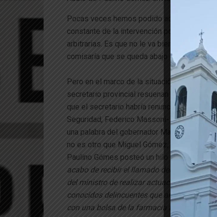
Pocas veces hemos podido acceder a un ejem
constante de la intervención policial que exp
arbitrarias. Es que no le va bien, en el repart
comisaría que se queda abajo en el conteo d
Pero en el marco de la situación de excepció
secretario provincial resuenan de manera mu
que el secretario habría renunciado, sin nin
Seguridad, Federico Massoni- que pregunta “
una palabra del gobernador Mariano Arcioni. P
no es otro que Miguel Gómez, hermano de Paul
Paulino Gómes posteó un hilo de Twitter tr
acabo de recibir el llamado del min. Masson
del ministro de realizar actuaciones ilegal
conocidos delincuentes que andan con un p
con una bolsa de la farmacia tanteando aut