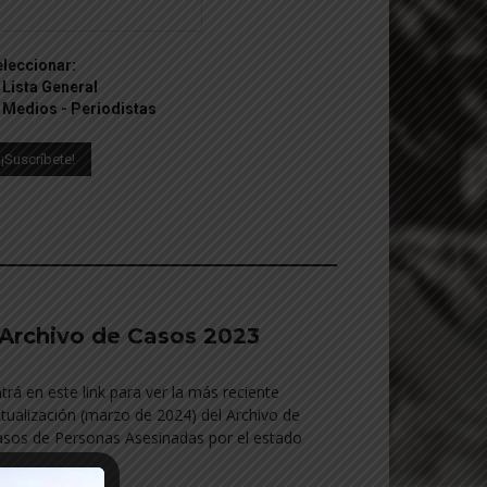
leccionar:
Lista General
Medios - Periodistas
________________________________________
Archivo de Casos 2023
trá en este link para ver la más reciente
tualización (marzo de 2024) del Archivo de
sos de Personas Asesinadas por el estado
________________________________________