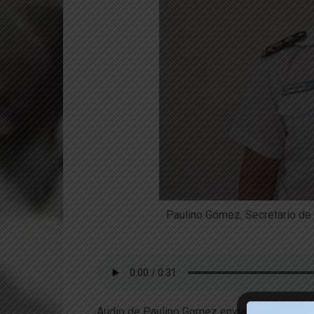
Paulino Gómez, Secretario de S
Audio de Paulino Gomez enviado al comisar