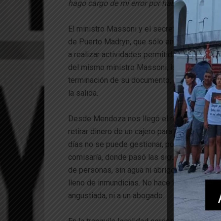
hago cargo de mi error por haber hablado 
El ministro Massoni y el secretario Gómez d
de Puerto Madryn, que sólo en un día, 7 de 
a realizar actividades permitidas, pero tení
del mismo ministro Massoni, las personas p
terminación de su documento, independientem
la salida.
Desde Mendoza nos llegó el relato de una muj
retirar dinero de un cajero para llevar alimen
días no se puede gestionar, porque el siste
comisaría, donde pasó las siguientes 16 hor
de personas, sin agua ni abrigo ni otra posi
lleno de inmundicias. No hace falta aclarar q
angustiada, ni a un abogado.