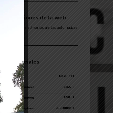
Notificaciones de la web
> Hacé click para activar las alertas automáticas
________________________________________
Redes sociales
ME GUSTA
0
Fans
SEGUIR
49,787
Seguidores
SEGUIR
20,155
Seguidores
SUSCRIBIRTE
1,230
Suscriptores