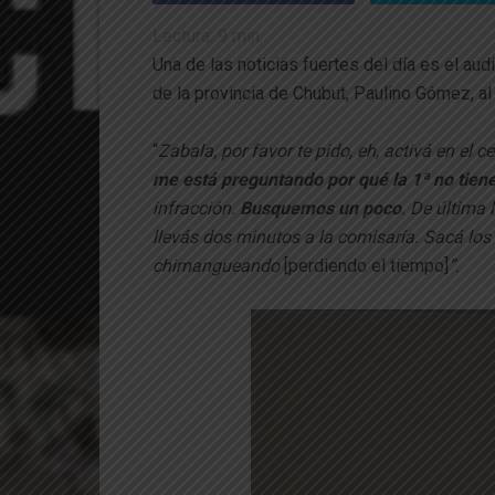
Lectura:
9
min.
Una de las noticias fuertes del día es el aud
de la provincia de Chubut, Paulino Gómez, al
“
Zabala, por favor te pido, eh, activá en el c
me está preguntando por qué la 1ª no tien
infracción.
Busquemos un poco
. De última 
llevás dos minutos a la comisaría. Sacá lo
chimangueando
[perdiendo el tiempo]
”.