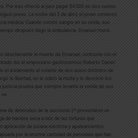
. Por eso ofreció al juez pagar $4.000 en dos cuotas.
iguió preso. La noche del 3 de abril, el joven comenzó
encia médica. Cuando vomitó sangre en su celda, sus
 tiempo después llegó la ambulancia. Emanuel murió
só directamente la muerte de Emanuel, contrasta con el
strado dio al empresario gastronómico Roberto Daniel
o el aislamiento al volante de dos autos distintos de
gó la libertad, no le cobró la multa y le devolvió los
 justicia prueba que siempre levanta la venda de sus
 ve.
ena de detenidos de la seccional 2ª presentaron un
ga de hambre seca a raíz de las torturas que
 aplicación de picana eléctrica y apaleamientos
olapsada por la enorme cantidad de personas que han