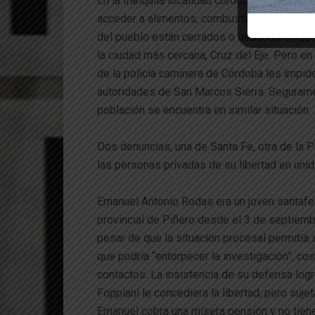
En la tranquila localidad cordobesa de San 
acceder a alimentos, combustibles y otros 
del pueblo están cerrados o desabastecidos,
la ciudad más cercana, Cruz del Eje. Pero en 
de la policía caminera de Córdoba les impid
autoridades de San Marcos Sierra. Segurame
población se encuentra en similar situación.
Dos denuncias, una de Santa Fe, otra de la 
las personas privadas de su libertad en uni
Emanuel Antonio Rodas era un joven santafe
provincial de Piñero desde el 3 de septiembr
pesar de que la situación procesal permitía
que podría “entorpecer la investigación”, co
contactos. La insistencia de su defensa logr
Foppiani le concediera la libertad, pero suj
Emanuel cobra una mísera pensión y no tiene 