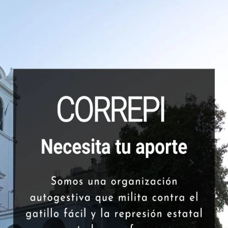
plo tan elocuente del famoso “hacer estadística”, una
lica, en parte, la sistemática realización de detenciones
o interno de cargos, favores y privilegios, al jefe de una
--
e operativos y arrestos.
n establecida a partir de la pandemia, las palabras del
cho más brutal. A última hora de anoche, se rumoreaba
guna noticia hay del “ministro” –seguramente el de
por qué la 1ª no tiene detenidos”, ni se ha escuchado
or cierto, tampoco del jefe de la policía provincial, que
ino. A la hora de cerrar este reporte, el propio
emendamente esclarecedor: “
Presenté mi denuncia pero
i ratificándome en el cargo (…) no recibimos pedidos
es y tampoco las cumpliríamos (…) hemos visto
an viejo bajo un brazo simulando que van a comprar o
os (…) ya pedí todas las disculpas necesarias y me