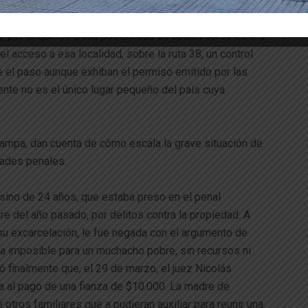
Marcos Sierra, lxs vecinos denuncian que no pueden
productos de primera necesidad, ya que los comercios
 por lo que su única posibilidad de abastecerse es ir a
el acceso a esa localidad, sobre la ruta 38, un control
e el paso aunque exhiban el permiso emitido por las
nte no es el único lugar pequeño del país cuya
Pampa, dan cuenta de cómo escala la grave situación de
dades penales.
sino de 24 años, que estaba preso en el penal
e del año pasado, por delitos contra la propiedad. A
 su excarcelación, le fue negada con el argumento de
sa imposible para un muchacho pobre, sin recursos ni
ó finalmente que, el 29 de marzo, el juez Nicolás
eta al pago de una fianza de $10.000. La madre de
otros familiares que a pudieran auxiliar para reunir una