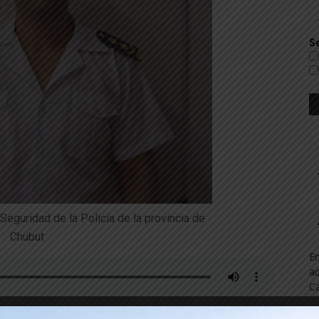
Se
eguridad de la Policía de la provincia de
Chubut
En
ac
Ca
io Zabala