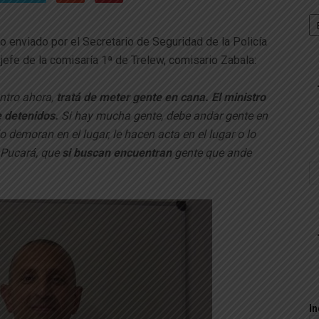
Se
io enviado por el Secretario de Seguridad de la Policía
 jefe de la comisaría 1ª de Trelew, comisario Zabala:
entro ahora,
tratá de meter gente en cana. El ministro
e detenidos.
Si hay mucha gente, debe andar gente en
lo demoran en el lugar, le hacen acta en el lugar o lo
s Pucará, que
si buscan encuentran
gente que ande
In