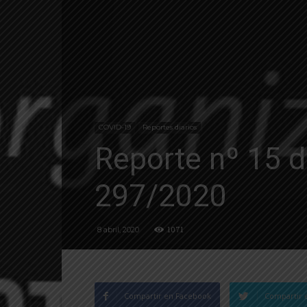
COVID-19
Reportes diarios
Reporte nº 15 d
297/2020
1071
8 abril, 2020
Compartir en Facebook
Compartir 