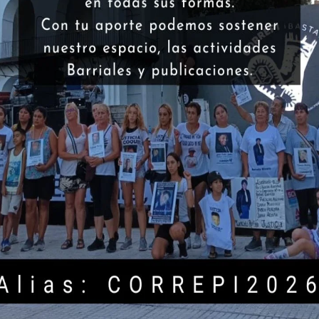
de esa manera
”. No hace falta el menor comentario.
eben estar, en cambio, muy satisfechos con la policía
abril, detuvo 90 personas porque salieron de sus casas
a DNI con terminación par. Es que, según una resolución
ueden salir sólo determinados días, según la
ente de la razón justificada o la urgencia que motive
er a la que detuvieron cuando iba, en un colectivo, a
tos a su madre. No tenía la declaración jurada, que hace
ma está colapsado. La mujer fue trasladada a una
as en un calabozo mugriento, hacinada con otra docena
bilidad de sentarse o recostarse que hacerlo en el piso
ue no le permitieron llamar a la madre que la esperaba