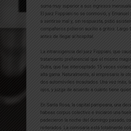
suma muy superior a sus ingresos mensuales
El juez Foppiani no se conmovió, y Emanuel s
a sentirse mal y, sin respuesta, pidió asist
compañeros pidieron auxilio a gritos. Largo
antes de llegar al hospital.
La intransigencia del juez Foppiani, que cau
tratamiento preferencial que el mismo magi
Dutra, que fue interceptado 15 veces violand
alta gama. Naturalmente, al empresario le otor
dos automóviles incautados. Una vez más, la
ojos, y juzga de acuerdo a cuánto tiene quien
En Santa Rosa, la capital pampeana, una dec
habeas corpus colectivo e iniciaron una huel
padecieron la noche del domingo pasado, con
reiterados. La comisaría está totalmente c