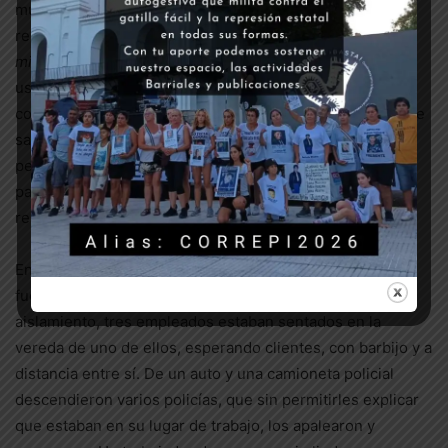
mujer intentó explicar de dónde venían y por qué, la
respuesta, siempre entre golpes, fue “
callate negra de
mierda, mira el piso
”. Además, ninguno de los policías
usaba barbijo, lo que desesperó a lxs hermanxs, que
conviven con la niña, en grupo de riesgo por su estado de
salud. Por eso, además de haber efectuado la denuncia
penal por el ataque, están reclamando que se los testee
para saber si han sido contagiados por alguno de los
represores.
En la zona sur de Rosario, donde los lavaderos de autos
fueron autorizado a reabrir en esta nueva etapa del
aislamiento, tres empleados estaban sentados en la
vereda de uno de ellos, esperando clientes, con barbijo y a
distancia entre sí. De un auto y una camioneta policial
descendieron varios policías, que sin permitirles explicar
que estaban en su lugar de trabajo, los apalearon y