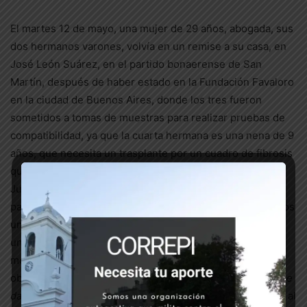
El martes 12 de mayo, una mujer de 29 años, abogada, sus
dos hermanos varones, volvía en un remise a su casa, en
José León Suárez, en el partido bonaerense de San
Martín, después de haber estado en la Fundación Favaloro
en la ciudad de Buenos Aires, donde los tres fueron
sometidos a tomas de muestras para realizar pruebas de
compatibilidad, ya que la cuarta hermana es una nena de 9
años, que necesita un trasplante por un cuadro de fibrosis
quística. Cuando el remise circulaba por la avenida 9 de
Julio rumbo a la autopista, fueron interceptados por una
partida integrada por policías de la Ciudad y federales. Los
uniformados luego explicarían que los confundieron con
unos ladrones que buscaban, pero lo que ocurrió en el
momento es que todos los ocupantes del remise fueron
obligados a bajar, entre golpes e insultos del tenor de “
me
dan asco los negros de la General Paz para allá
”. Cuando al