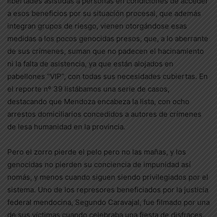
libertades asistidas a personas en condiciones de acceder
a esos beneficios por su situación procesal, que además
integran grupos de riesgo, vienen otorgándose esas
medidas a los pocos genocidas presos, que, a lo aberrante
de sus crímenes, suman que no padecen el hacinamiento
ni la falta de asistencia, ya que están alojados en
pabellones “VIP”, con todas sus necesidades cubiertas. En
el reporte nº 39 listábamos una serie de casos,
destacando que Mendoza encabeza la lista, con ocho
arrestos domiciliarios concedidos a autores de crímenes
de lesa humanidad en la provincia.
Pero el zorro pierde el pelo pero no las mañas, y los
genocidas no pierden su conciencia de impunidad así
nomás, y menos cuando siguen siendo privilegiados por el
sistema. Uno de los represores beneficiados por la justicia
federal mendocina, Segundo Caravajal, fue filmado por una
de sus víctimas cuando celebraba una fiesta de disfraces,