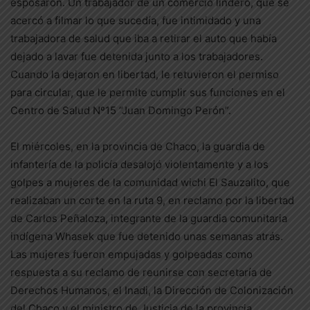
esposaron. Un trabajador de un comercio lindero, que se
acercó a filmar lo que sucedía, fue intimidado y una
trabajadora de salud que iba a retirar el auto que había
dejado a lavar fue detenida junto a los trabajadores.
Cuando la dejaron en libertad, le retuvieron el permiso
para circular, que le permite cumplir sus funciones en el
Centro de Salud Nº15 “Juan Domingo Perón”.
El miércoles, en la provincia de Chaco, la guardia de
infantería de la policía desalojó violentamente y a los
golpes a mujeres de la comunidad wichi El Sauzalito, que
realizaban un corte en la ruta 9, en reclamo por la libertad
de Carlos Peñaloza, integrante de la guardia comunitaria
indígena Whasek que fue detenido unas semanas atrás.
Las mujeres fueron empujadas y golpeadas como
respuesta a su reclamo de reunirse con secretaría de
Derechos Humanos, el Inadi, la Dirección de Colonización
del Chaco y el ministro de Justicia de la provincia.