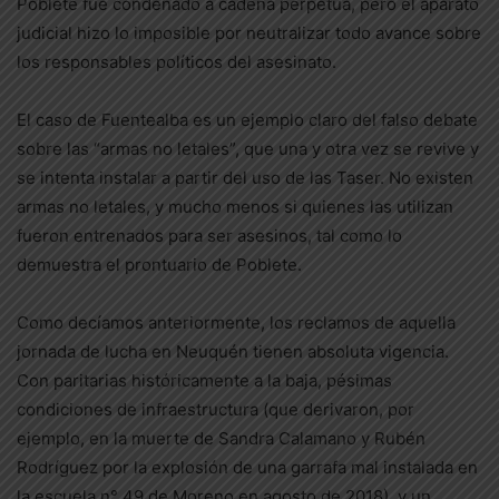
Poblete fue condenado a cadena perpetua, pero el aparato
judicial hizo lo imposible por neutralizar todo avance sobre
los responsables políticos del asesinato.
El caso de Fuentealba es un ejemplo claro del falso debate
sobre las “armas no letales”, que una y otra vez se revive y
se intenta instalar a partir del uso de las Taser. No existen
armas no letales, y mucho menos si quienes las utilizan
fueron entrenados para ser asesinos, tal como lo
demuestra el prontuario de Poblete.
Como decíamos anteriormente, los reclamos de aquella
jornada de lucha en Neuquén tienen absoluta vigencia.
Con paritarias históricamente a la baja, pésimas
condiciones de infraestructura (que derivaron, por
ejemplo, en la muerte de Sandra Calamano y Rubén
Rodríguez por la explosión de una garrafa mal instalada en
la escuela n° 49 de Moreno en agosto de 2018), y un