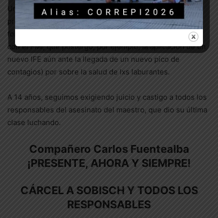
Una vez más, el gobierno nacional y los gobiernos
provinciales, priorizan la foto electoral y el destino de
fondos públicos hacia otros intereses (como el acuerdo
con el FMI, que postergó, por ejemplo, la aplicación de un
nuevo IFE aún ante la llegada de un nuevo pico de
contagios) por sobre la salud de lxs laburantes.
A 14 años, seguimos exigiendo juicio y castigo a todos los
responsables del asesinato del maestro, que dio su última
clase luchando.
Compañero Carlos Fuentealba
¡PRESENTE, AHORA Y SIEMPRE!
CÁRCEL A SOBISCH Y TODOS LOS
RESPONSABLES