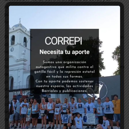
retroceso tal que llevó a poner en discusión la educación
pública durante el gobierno anterior, hoy la lucha gira en
torno a la pandemia.
Durante todo 2020, lxs docentes tuvieron que sostener las
clases a distancia como pudieron, sin los recursos
necesarios garantizados, y en casos como el de Chubut,
con varios meses sin cobrar un peso. Ya en 2021, la
hipocresía del debate electoral y la presión de los sectores
de la educación privada, forzaron un retorno a la
presencialidad sin vacunas garantizadas para todxs lxs
docentes del país (el ejemplo más claro es el de CABA,
dónde esta semana falleció un docente por Covid-19), y
con protocolos absurdos, imposibles de cumplir, y que
lejos están de garantizar las condiciones mínimas de
resguardo para lxs trabajadorxs de la educación.