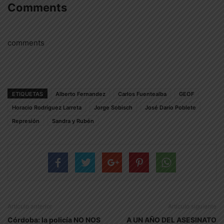
Comments
comments
ETIQUETAS
Alberto Fernandez
Carlos Fuentealba
GEOF
Horacio Rodríguez Larreta
Jorge Sobisch
José Darío Poblete
Represión
Sandra y Rubén
Artículo anterior
Artículo siguiente
Córdoba: la policía NO NOS
A UN AÑO DEL ASESINATO