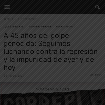
Inicio
¿Qué pensamos?
¿Qué pensamos?
Derechos Humanos
Desaparecidos
A 45 años del golpe
Memoria, Verdad y Justicia
Notas de Opinión
genocida: Seguimos
luchando contra la represión
y la impunidad de ayer y de
hoy
1336
24 marzo, 2021