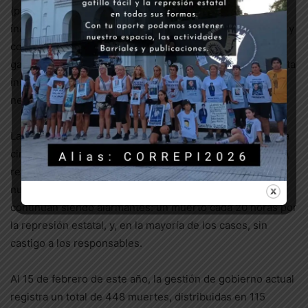
(promotora de la doctrina Chocobar y con los mayores
índices de muertos por la represión estatal desde 1983), y
con las promesas de un nuevo gobierno de combatir el
gatillo fácil y la violencia institucional, la situación concreta
indica que estamos lejos de las transformaciones
necesarias.
Las medidas que facultaron a las fuerzas para controlar la
circulación y garantizar el acatamiento del ASPO y DISPO,
recrudecieron los hechos represivos de todo tipo. En
nuestra última actualización del Archivo las cifras
continúan siendo alarmantes: un muerto cada 20 horas por
la represión estatal, y, en la mayoría de los casos, sin
castigo a los responsables.
Al 15 de febrero de este año, la gestión de gobierno actual
registra un total de 448 muertes, distribuidas en 115