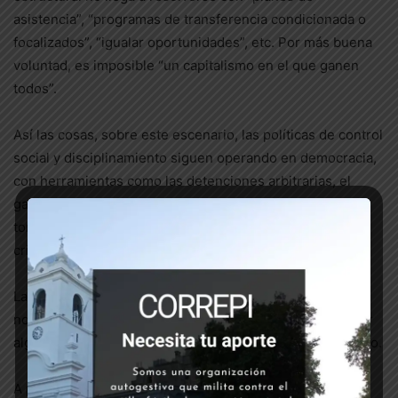
asistencia”, “programas de transferencia condicionada o
focalizados”, “igualar oportunidades”, etc. Por más buena
voluntad, es imposible “un capitalismo en el que ganen
todos”.
Así las cosas, sobre este escenario, las políticas de control
social y disciplinamiento siguen operando en democracia,
con herramientas como las detenciones arbitrarias, el
gatillo fácil, las muertes en cárceles y comisarías, las
torturas y las desapariciones, junto a la persecución y
criminalización de la protesta y el conflicto social.
La organización popular y lucha en las calles, de nuevo,
nos permitieron visibilizar esta situación y también lograr
algunas conquistas. Pero la realidad impone profundizarlo.
A pesar de haber superado la gestión Macri/Bullrich