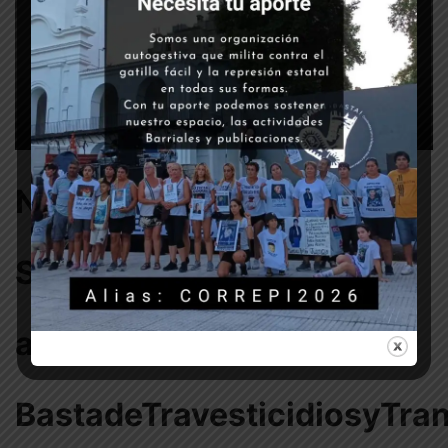
Niunamenos
Sinyutanohaytrata
absolucionparaHigui
BastadeTravesticidiosyTra