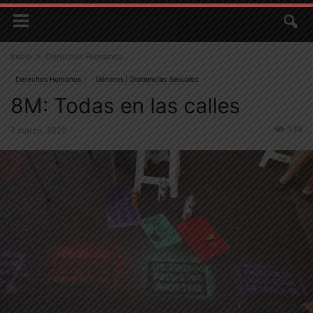
Inicio
Derechos Humanos
Derechos Humanos
Géneros | Disidencias Sexuales
8M: Todas en las calles
138
7 marzo, 2022