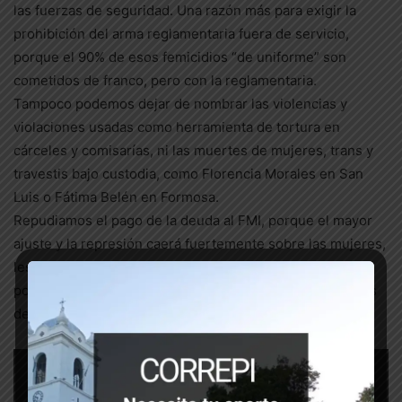
las fuerzas de seguridad. Una razón más para exigir la
prohibición del arma reglamentaria fuera de servicio,
porque el 90% de esos femicidios “de uniforme” son
cometidos de franco, pero con la reglamentaria.
Tampoco podemos dejar de nombrar las violencias y
violaciones usadas como herramienta de tortura en
cárceles y comisarías, ni las muertes de mujeres, trans y
travestis bajo custodia, como Florencia Morales en San
Luis o Fátima Belén en Formosa.
Repudiamos el pago de la deuda al FMI, porque el mayor
ajuste y la represión caerá fuertemente sobre las mujeres,
lesbianas, travestis, trans y no binaries, agudizando la
pobreza y la opresión que padece esa población con más
desigualdad, desempleo y precarización laboral.