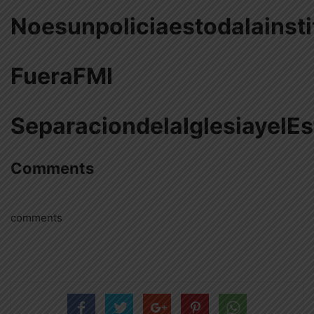
Noesunpoliciaestodalainsti
FueraFMI
SeparaciondelaIglesiayelE
Comments
comments