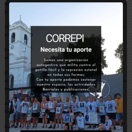
los medios hegemónicos de comunicación, que refuerzan
la desigualdad.
Hoy por Nico, Pablo y Todxs los pibxs de nuestros barrios
exigimos:
Prohibición a todas las fuerzas de la portación y uso del
arma reglamentaria fuera de servicio y de civil.
Prohibición de defensa técnica e institucional, con
abogados de los ministerios de Seguridad, a los miembros
de las fuerzas enjuiciados por hechos represivos.
Acceso gratuito al sistema judicial para víctimas y
familiares de víctimas de la represión.
Castigo efectivo a los responsables