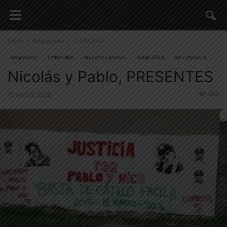
Inicio
Regionales
CABA.GBA
Regionales
CABA.GBA
Nuestros Barrios
Gatillo Fácil
Sin categoría
Nicolás y Pablo, PRESENTES
264
18 marzo, 2022