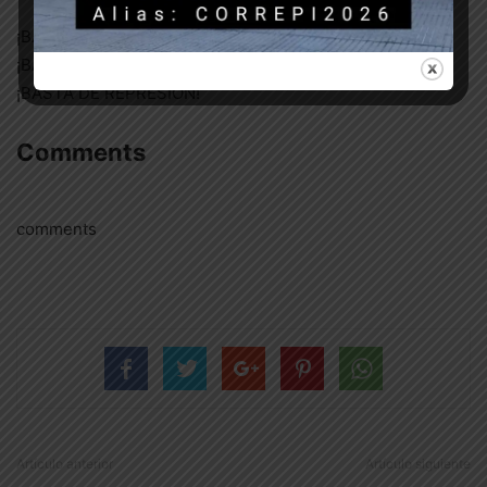
¡BASTA DE GATILLO FÁCIL!
¡BASTA DE DETENCIONES ARBITRARIAS!
¡BASTA DE REPRESIÓN!
Comments
comments
Artículo anterior
Artículo siguiente