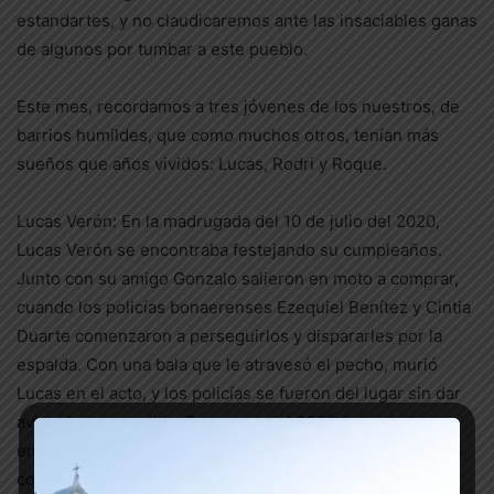
estandartes, y no claudicaremos ante las insaciables ganas
de algunos por tumbar a este pueblo.
Este mes, recordamos a tres jóvenes de los nuestros, de
barrios humildes, que como muchos otros, tenían más
sueños que años vividos: Lucas, Rodri y Roque.
Lucas Verón: En la madrugada del 10 de julio del 2020,
Lucas Verón se encontraba festejando su cumpleaños.
Junto con su amigo Gonzalo salieron en moto a comprar,
cuando los policías bonaerenses Ezequiel Benítez y Cintia
Duarte comenzaron a perseguirlos y dispararles por la
espalda. Con una bala que le atravesó el pecho, murió
Lucas en el acto, y los policías se fueron del lugar sin dar
aviso de lo sucedido. En agosto del 2022, la justicia
encontró culpable a los miembros de la bonaerense y los
condenó a 21 años y 8 meses para Benítez y 4 años para