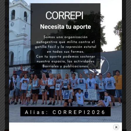
Duarte.
Rodrigo Correa: El 17 de Julio de 2017 en Billinghurst, San
Martín, el policía bonaerense y miembro del GAD Hugo
Daniel Pos fusiló a Rodrigo Alejandro Correa de 14 años e
hirió a otrxs dos chicxs, tras disparar 16 veces con el arma
que le fue provista por el estado. En 2018 Hugo Pos, fue
condenado a 16 años de prisión. La lucha antirrepresiva
fue fundamental para llevar adelante el juicio que concluyó
con la condena de Pos a 16 años de prisión.
Roque Gallo: el 17 de julio de 2020 en Parque Chacabuco,
el gendarme Juan Armando Ocampo, disparó por la
espalda y mató a Roque Gallo de 27 años, vecino del barrio
1-11-14, y uno de los miles de pibes que son asesinados
por la policía y no obtienen justicia.