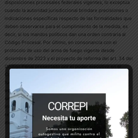
disposiciones procesales federales vigentes, lo exceptúa
cuando la autoridad jurisdiccional brindare precisiones o
indicaciones específicas respecto de las formalidades que
deben observarse para el cumplimiento de la medida, es
decir, si los mandos políticos dan una orden contraria al
Código Procesal. Por último, en consonancia con el
protocolo de uso del arma de fuego vigente desde
diciembre de 2023 y el proyecto de reforma del art. 34 del
Código Penal presentado por el poder ejecutivo en el
Congreso, la resolución faculta a la PFA a hacer uso de la
fuerza para el cumplimiento de sus funciones y
específicamente a esgrimir ostensiblemente sus armas,
sin referencia alguna a las leyes y convenios
internacionales supra constitucionales que imponen como
requisito para usar el arma una amenaza equivalente y del
mismo grado.