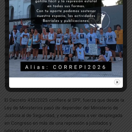
El decreto 454/2025 define a la GNA como fuerza federal
de seguridad militarizada, estructurada para cumplir las
misiones que precisa este Estatuto, en la zona de
Seguridad de Fronteras y demás lugares en los que se le
ordene actuar. La faculta para actuar en forma “dinámica y
flexible” en cualquier lugar del territorio nacional y en
objetivos declarados de “Valor Estratégico” a instancias de
la Justicia Federal o del Ministerio de Seguridad Nacional,
que podrá asignar otro tipo de función que no se
encuentre descripta anteriormente, además del análisis
criminal por fuera de la Ley de Inteligencia Nacional N°
25.520.
El Decreto 455/2025 confiere al SPF, fuerza que desde la
Ley de Ministerios pasó de depender del Ministerio de
Justicia al de Seguridad, y empezamos a ver desplegada
en Congreso en más de una represión a jubilados y
jubiladas, la tarea de cooperar, a requerimiento del