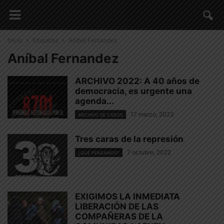
Inicio
Etiquetas
Aníbal Fernandez
Aníbal Fernandez
ARCHIVO 2022: A 40 años de
democracia, es urgente una
agenda...
17 marzo, 2023
ARCHIVO DE CASOS
Tres caras de la represión
7 octubre, 2022
¿QUÉ PENSAMOS?
EXIGIMOS LA INMEDIATA
LIBERACIÓN DE LAS
COMPAÑERAS DE LA