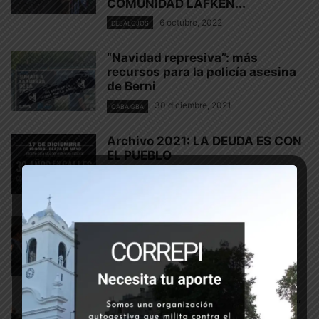
COMUNIDAD LAFKEN...
6 octubre, 2022
DESALOJOS
“Navidad represiva”: más
recursos para la policía asesina
de Berni
30 diciembre, 2021
CABA.GBA
Archivo 2021: LA DEUDA ES CON
EL PUEBLO
17 diciembre, 2021
ARCHIVO DE CASOS
“Platita” para la represión
27 octubre, 2021
¿QUÉ PENSAMOS?
“Haz lo que digo, no lo que hago”