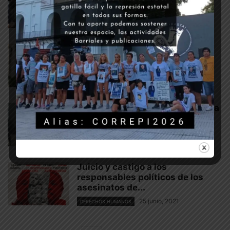
24 octubre, 2021
¿QUÉ PENSAMOS?
La experiencia del nuevo
ministro de Seguridad
18 septiembre, 2021
¿QUÉ PENSAMOS?
Masacre de Avellaneda: no fue la
crisis, fue el estado
26 junio, 2021
DERECHOS HUMANOS
Juicio y castigo a los
responsables políticos de los
asesinatos de...
25 junio, 2021
DERECHOS HUMANOS