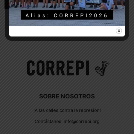
23 marzo, 2020
COVID-19
1
2
SOBRE NOSOTROS
¡A las calles contra la represión!
Contáctanos:
info@correpi.org