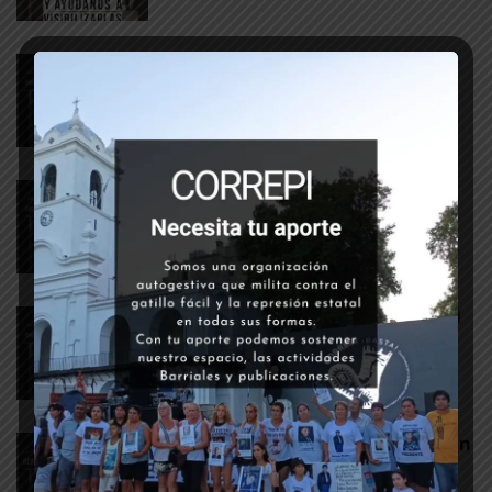
Aplicación del DNU 297/2020 –
Videos (26/3)
26 marzo, 2020
COVID-19
Aplicación del DNU 297/2020 –
Videos (25/3)
25 marzo, 2020
COVID-19
Cuarto reporte de aplicación del
DNU 297/2020
25 marzo, 2020
COVID-19
Tercer reporte de detenciones en
todo el país por DNU 297/2020