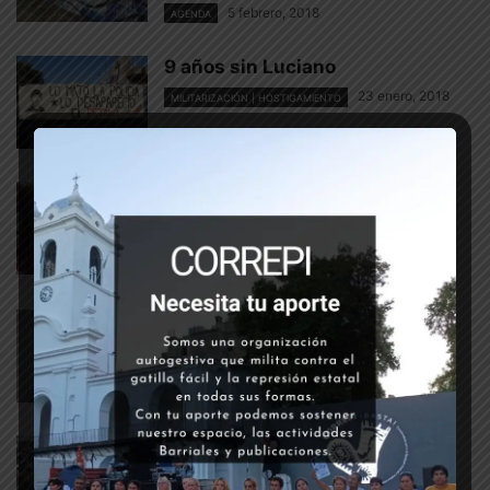
5 febrero, 2018
AGENDA
9 años sin Luciano
23 enero, 2018
MILITARIZACIÓN | HOSTIGAMIENTO
La política represiva del
macrismo, con el sello de una
clase...
21 enero, 2018
¿QUÉ PENSAMOS?
Nueve años de Impunidad –
Luciano Arruga
17 enero, 2018
AGENDA
Carta de Sergio a Santiago
23 octubre, 2017
DERECHOS HUMANOS