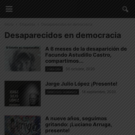
Inicio
Etiquetas
Desaparecidos en democracia
Desaparecidos en democracia
A 6 meses de la desaparición de
Facundo Astudillo Castro,
compartimos...
30 octubre, 2020
CABA.GBA
Jorge Julio López ¡Presente!
18 septiembre, 2020
DERECHOS HUMANOS
A nueve años, seguimos
gritando: ¡Luciano Arruga,
presente!