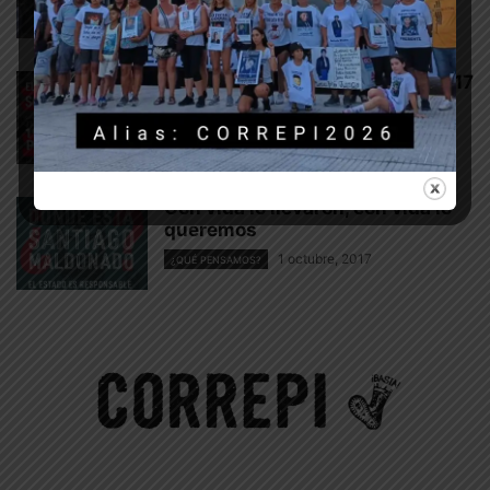
Resoluciones del EMVyJ, 18/10/17
18 octubre, 2017
DERECHOS HUMANOS
Con vida lo llevaron, con vida lo
queremos
1 octubre, 2017
¿QUÉ PENSAMOS?