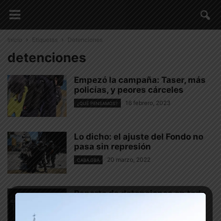
Inicio
Etiquetas
Detenciones
detenciones
Empezó la campaña: Taser, más
policías, y peores cárceles
16 febrero, 2023
¿QUÉ PENSAMOS?
Lo dicho: el ajuste del Fondo no
pasa sin represión
20 marzo, 2022
CABA.GBA
Reporte de detenciones en todo
el país por DNU 297/2020
21 marzo, 2020
COVID-19