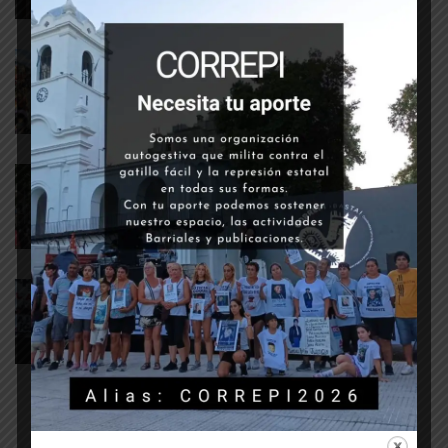
Represión y detenciones en
Mendoza
21 octubre, 2019
DETENCIONES ARBITRARIAS
Movilización contra el G20 –
Situación y lista de detenidxs
30 noviembre, 2018
AGENDA
Conferencia de Prensa del
Encuentro Memoria Verdad y
Justicia – Manifestar...
12 noviembre, 2018
MEMORIA, VERDAD Y JUSTICIA