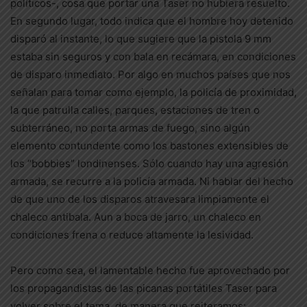
políticos-, cosa que portar una Taser no hubiera resuelto.
En segundo lugar, todo indica que el hombre hoy detenido
disparó al instante, lo que sugiere que la pistola 9 mm
estaba sin seguros y con bala en recámara, en condiciones
de disparo inmediato. Por algo en muchos países que nos
señalan para tomar como ejemplo, la policía de proximidad,
la que patrulla calles, parques, estaciones de tren o
subterráneo, no porta armas de fuego, sino algún
elemento contundente como los bastones extensibles de
los “bobbies” londinenses. Sólo cuando hay una agresión
armada, se recurre a la policía armada. Ni hablar del hecho
de que uno de los disparos atravesara limpiamente el
chaleco antibala. Aun a boca de jarro, un chaleco en
condiciones frena o reduce altamente la lesividad.
Pero como sea, el lamentable hecho fue aprovechado por
los propagandistas de las picanas portátiles Taser para
volver sobre el tema, de manera que reiteramos: