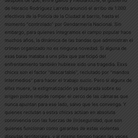
después de que, entre gallos y medianoche, el gobierno
de Horacio Rodríguez Larreta anunció el arribo de 1.000
efectivos de la Policía de la Ciudad al barrio, hasta el
momento “controlado” por Gendarmería Nacional. Sin
embargo, para quienes integramos el campo popular hace
muchos años, la dinámica de las bandas que administran el
crimen organizado no es ninguna novedad. Si alguna de
esas balas mataba a unx pibx que participó del
enfrentamiento también hubiese sido una tragedia. Esxs
chicxs son el factor “descartable”, reclutado por “mandos
intermedios” para hacer el trabajo sucio. Pero si algunx de
ellxs muere, la estigmatización ya disparada sobre su
origen pobre impide romper el cerco de las cámaras que
nunca apuntan para ese lado, salvo que les convenga. Y
quienes reclutan a estxs chicxs actúan en absoluta
connivencia con las fuerzas de (in)seguridad, que son
quienes funcionan como garantes de estas violentas
disputas territoriales, y al mismo tiempo hacen las veces