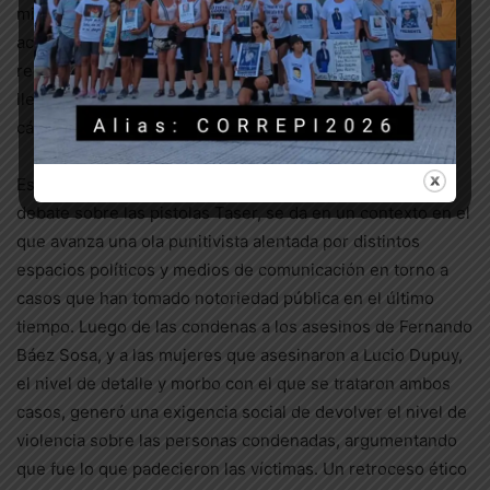
misma línea, que busca empujar el sentido común a la
aceptación de aquello que es un consenso histórico en el
rechazo a la tortura, aun cuando siga siendo una práctica
llevada adelante por las fuerzas represivas en la calle,
cárceles y comisarías.
Esta utilización electoral y destinada en derechizar el
debate sobre las pistolas Taser, se da en un contexto en el
que avanza una ola punitivista alentada por distintos
espacios políticos y medios de comunicación en torno a
casos que han tomado notoriedad pública en el último
tiempo. Luego de las condenas a los asesinos de Fernando
Báez Sosa, y a las mujeres que asesinaron a Lucio Dupuy,
el nivel de detalle y morbo con el que se trataron ambos
casos, generó una exigencia social de devolver el nivel de
violencia sobre las personas condenadas, argumentando
que fue lo que padecieron las víctimas. Un retroceso ético