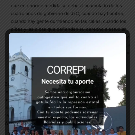
que en enorme medida se debe al acumulado de los
cuatro años de gobierno de JxC, cuando hay hambre,
cuando hay gente durmiendo en las calles, cuando los
pibes y las pibas que defienden su derecho a estudiar
en condiciones dignas y sus familias son perseguidas y
reprimidas, cuando al pueblo le están faltando las cosas
más esenciales, siga habiendo quienes buscan destinar
presupuesto para sofisticar aún más el aparato
represivo del estado.
Berni, sin sorpresa, dijo que “son necesarias e
imprescindibles”. Coincide con su par de GBA, exiliado en
uso de licencia ante los sucesivos escándalos que lo
involucran, D’Alessandro, quien afirmó convencido que
“esto podría haber sido controlado” con las Taser. Y para
Waldo Wolff, lo que bloquea su implementación es la
“ideologización” del debate. Distintas expresiones en una