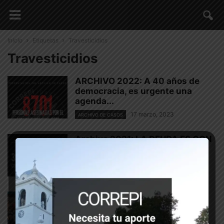
Inicio
Etiquetas
Travesticidios
Travesticidios
ARCHIVO 2022: A 40 años de
democracia, es urgente una
agenda...
17 marzo, 2023
ARCHIVO DE CASOS
Archivo 2021: LA DEUDA ES CON
EL PUEBLO
17 diciembre, 2021
ARCHIVO DE CASOS
#28J: ¡Basta de travesticidios y
transfemicidios!
28 junio, 2020
GÉNEROS | DISIDENCIAS SEXUALES