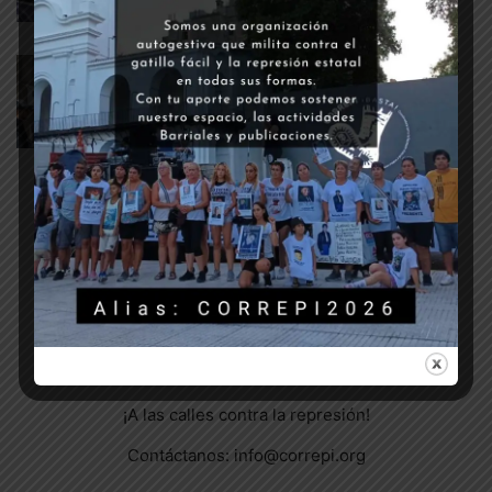
Absolución para Marian Gómez:
Al Calabozo, Nunca más
5 julio, 2019
GÉNEROS | DISIDENCIAS SEXUALES
SOBRE NOSOTROS
¡A las calles contra la represión!
Contáctanos:
info@correpi.org