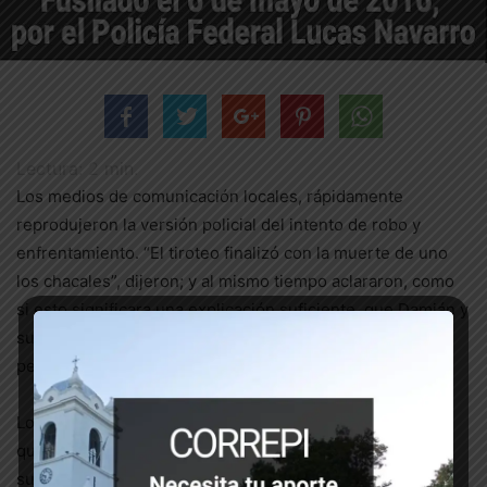
Lectura:
2
min.
Los medios de comunicación locales, rápidamente
reprodujeron la versión policial del intento de robo y
enfrentamiento. “El tiroteo finalizó con la muerte de uno
los chacales”, dijeron; y al mismo tiempo aclararon, como
si esto significara una explicación suficiente, que Damián y
su amigo Kevin, eran de Villa Los Álamos, y por lo tanto,
peligrosos.
Lo que no se dijo en ningún lado es que eran dos pibes
que se juntaron para ir a la cancha; que tuvieron la mala
suerte de acercarse al auto equivocado, y que cuando