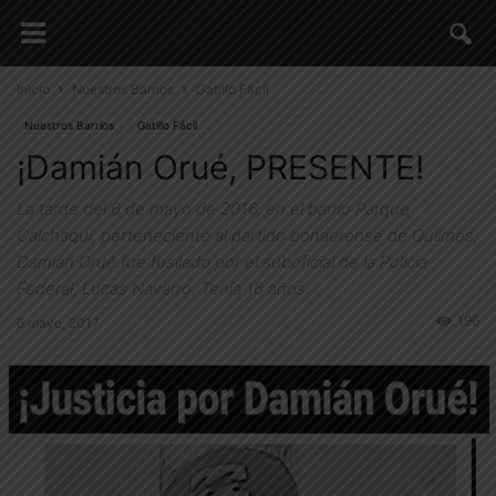
Inicio
Nuestros Barrios
Gatillo Fácil
Nuestros Barrios
Gatillo Fácil
¡Damián Orué, PRESENTE!
La tarde del 6 de mayo de 2016, en el barrio Parque
Calchaquí, perteneciente al partido bonaerense de Quilmes,
Damián Orué fue fusilado por el suboficial de la Policía
Federal, Lucas Navarro. Tenía 16 años.
196
6 mayo, 2017