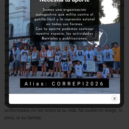
estaban a dos metros, salió el dueño (el suboficial Navarro)
y les apuntó. Es lógico que quisieran escapar. Y no hay
nada más descriptivo en este tipo de situaciones, que
aquello que demuestra el resultado: Damián cayó muerto a
los pocos metros, con un disparo de arma reglamentaria
que entró por la espalda. Sí, por la espalda. Y hablan de
enfrentamiento.
Damián fue fusilado por ser joven y pobre. Por haber
salido de su barrio y cruzarse con un policía que tiró sin
preguntar. La misma institución, con las mismas balas, que
mataron a Marcos Acuña, Carlos Ojeda, Santiago Santana,
Kevin Amarilla David Vivas, Javier Alarcon y tantos otros
pibes de por ahí cerca, que cayeron porque a los
uniformados no les importa su vida. No pudieron elegir, ni
ellos, ni su familia.