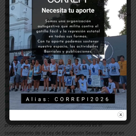
Son nadies las que, oprimidas, abultan el índice de
feminización de la pobreza. Y son nadies gestantes las que
mueren.
Desde la vuelta de la democracia, han muerto
más 3000 mujeres como consecuencia de abortos
inseguros
. Entretanto el estado, “garante de nuestros
derechos”; el estado capitalista y patriarcal, que perpetúa
atrocidades y desigualdades que no nos cansamos de
denunciar, decide decidir sobre los cuerpos gestantes,
disciplinarlos y coartar su autonomía y libertad para
arbitrar sobre sí mismos.
La prohibición del aborto y la falta de acceso a
procedimientos seguros, de calidad y gratuitos, es
también una violación a los derechos humanos por parte
del estado que debe encargarse de la salud pública
.
Sobre este eje se yergue el reclamo, como parte de un
proyecto integral cuya primera instancia es el
cumplimiento de la Ley de Educación Sexual Integral en