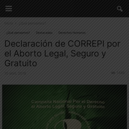
Inicio
¿Qué pensamos?
¿Qué pensamos?
Destacadas
Derechos Humanos
Declaración de CORREPI por
Géneros | Disidencias Sexuales
Notas de Opinión
el Aborto Legal, Seguro y
Gratuito
1466
10 abril, 2018