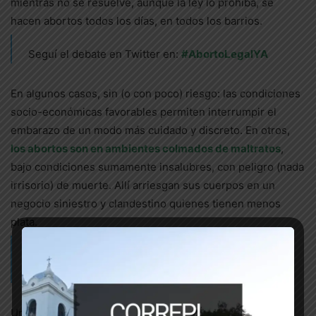
mientras no se resuelve, aunque la ley lo prohíba, se
hacen abortos todos los días, en todos los barrios.
Seguí el debate en Twitter en:
#AbortoLegalYA
En algunos casos, sin (o con poco) riesgo: las condiciones
socio-económicas favorables permiten interrumpir el
embarazo de un modo más cuidado y discreto. En otros,
los abortos son en ambientes colmados de maltratos
,
bajo condiciones sumamente insalubres, con peligro (nada
irrisorio) de muerte. Allí arriesgan sus cuerpos en un
negocio siniestro y clandestino quienes tienen menos
plata.
Leé también:
Encima de la legalidad están nuestras
vidas
Una vez más, la clase baja es condenada.