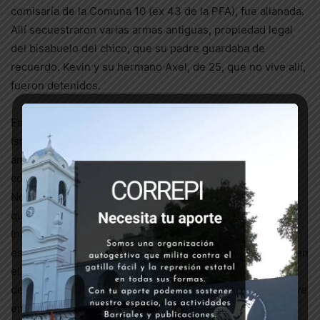
comisaría de la Comuna 10 (ex 43 de la PFA), fue allanada.
Allí secuestraron varias armas antiguas, propiedad legal
del bisabuelo del chico, que su padre guardaba de
recuerdo. Kevin y su hermano Axel, de 25, que no vive allí,
fueron detenidos.
En sus indagatorias, asistidos por nuestro compañero
Ismael Jalil, que asumió la defensa técnica particular,
ambos dieron todas las explicaciones necesarias. Kevin
contó que trabaja en el Instituto Cultural Argentino
Norteamericano, otorgando visas para acceder a EEUU, y
que viajó varias veces a Líbano para visitar familiares.
Incluso aportó un certificado oficial de un curso de
estudios religiosos que realizó. Axel explicó que trabaja en
el almacén de productos de limpieza de su padre, y
demostró con recibos de servicios y expensas que no vive
en el domicilio de la calle Chivilcoy. El juez federal