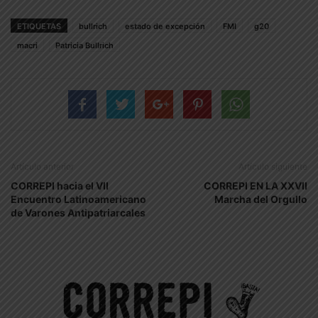
ETIQUETAS
bullrich
estado de excepción
FMI
g20
macri
Patricia Bullrich
Artículo anterior
Artículo siguiente
CORREPI hacia el VII
CORREPI EN LA XXVII
Encuentro Latinoamericano
Marcha del Orgullo
de Varones Antipatriarcales