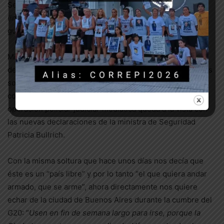
Sebastián Ramos sólo les imputó la tenencia de armas
(incluso al que no vive en la casa donde estaban
guardadas) y, por ahora, denegó la excarcelación.
Mientras se suceden más allanamientos y más
detenciones y nos bombardean con noticias de “paquetes
sospechosos” (un televisor destartalado y una bolsa de
compras con sábanas), la autoría material de toda la
operación policial-judicial-mediática queda a la vista con
las nuevas declaraciones de la ministra de Seguridad
Patricia Bullrich.
Con la misma soltura que hace unos días nos decía que
éste es un “país libre” y por lo tanto “el que quiera andar
armado, que se arme”, ahora directamente nos quiere
echar de la ciudad de Buenos Aires durante la cumbre del
G20: “
Usen en fin de semana largo para irse, porque la