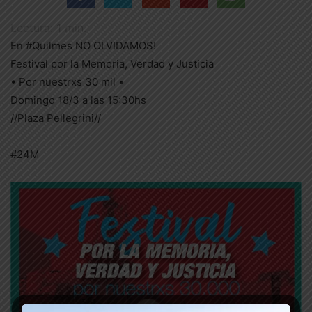
Lectura:
1
min.
En #Quilmes NO OLVIDAMOS!
Festival por la Memoria, Verdad y Justicia
• Por nuestrxs 30 mil •
Domingo 18/3 a las 15:30hs
//Plaza Pellegrini//
#24M