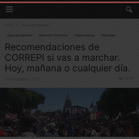
Inicio
¿Qué pensamos?
¿Qué pensamos?
Derechos Humanos
Publicaciones
Manuales
Recomendaciones de
Protesta Social
CORREPI si vas a marchar.
Hoy, mañana o cualquier día.
15191
30 noviembre, 2018