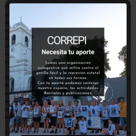
movilicen. El pie telefónico es quién registra quienes van y
atiende que TODXS regresen a sus destinos. Si llegara
alguien a quedar detenido, comunicarse urgente con
organizaciones antirrepresivas y de DDHH. Si vas, buscá
alguien que pueda atender tus datos para informar ante
cualquier eventualidad. Si tenés algún inconveniente de
salud, también avisalo al pie telefónico por cualquier
evento que ocurriese.
6) Llevá ropa cómoda y calzado adecuado para movilizarte.
Ropa holgada es más sencilla de agarrar en las corridas y
con ojotas es más fácil tropezar. Con lo anteriormente
señalado, collares, aritos , piercings pueden lastimar en
caso de choques o detenciones. Por lo que es
recomendable prescindir de ellos.
7) No llevés elementos que puedan conllevar a dificultades