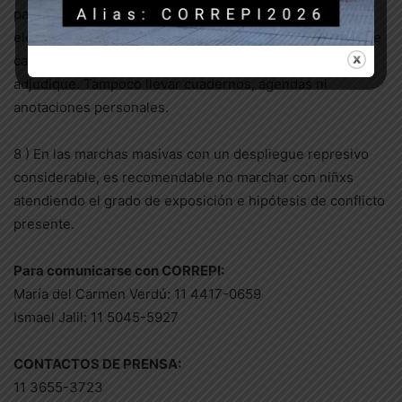
para la soltura en caso de detención. Un porro o un
elemento cortante pueden demorarte la salida en caso de
caer detenido, independientemente del uso que se le
adjudique. Tampoco llevar cuadernos, agendas ni
anotaciones personales.
8 ) En las marchas masivas con un despliegue represivo
considerable, es recomendable no marchar con niñxs
atendiendo el grado de exposición e hipótesis de conflicto
presente.
Para comunicarse con CORREPI:
María del Carmen Verdú: 11 4417-0659
Ismael Jalil: 11 5045-5927
CONTACTOS DE PRENSA:
11 3655-3723