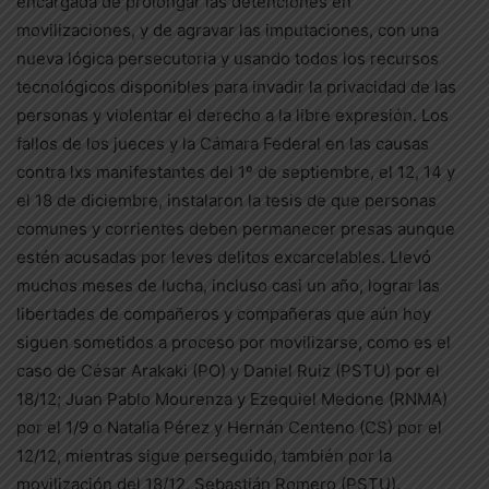
encargada de prolongar las detenciones en
movilizaciones, y de agravar las imputaciones, con una
nueva lógica persecutoria y usando todos los recursos
tecnológicos disponibles para invadir la privacidad de las
personas y violentar el derecho a la libre expresión. Los
fallos de los jueces y la Cámara Federal en las causas
contra lxs manifestantes del 1º de septiembre, el 12, 14 y
el 18 de diciembre, instalaron la tesis de que personas
comunes y corrientes deben permanecer presas aunque
estén acusadas por leves delitos excarcelables. Llevó
muchos meses de lucha, incluso casi un año, lograr las
libertades de compañeros y compañeras que aún hoy
siguen sometidos a proceso por movilizarse, como es el
caso de César Arakaki (PO) y Daniel Ruiz (PSTU) por el
18/12; Juan Pablo Mourenza y Ezequiel Medone (RNMA)
por el 1/9 o Natalia Pérez y Hernán Centeno (CS) por el
12/12, mientras sigue perseguido, también por la
movilización del 18/12, Sebastián Romero (PSTU).