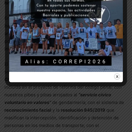
historia en detenciones arbitrarias.
Enfrentamos en las calles operativos con un despliegue
bélico cada vez más marcado, con decenas de heridos de
arma de fuego en las movilizaciones, con presas y presos
políticos, y centenares de nuevas causas con
imputaciones gravísimas contra manifestantes.
El gobierno de Macri y Bullrich nos deja un aparato de
seguridad recargado, con las
picanas Taser
y la
doctrina
Chocobar
, consagrada en la
resolución 956/2018
e
incluida en el proyecto de reforma del código penal; con
nuestros pibes y pibas arrojados al
“servicio cívico
voluntario en valores”
de gendarmería; con el sistema de
reconocimiento facial
y la
resolución 845/2019
que
masifican la intercepción, identificación y detención de
personas en los medios de transporte; con el