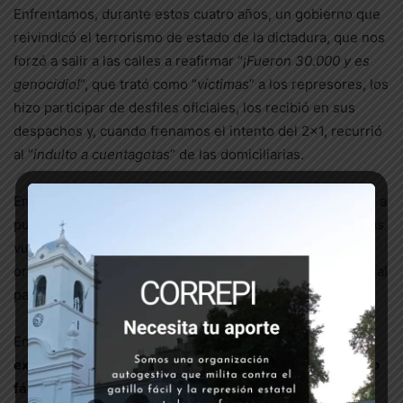
Enfrentamos, durante estos cuatro años, un gobierno que
reivindicó el terrorismo de estado de la dictadura, que nos
forzó a salir a las calles a reafirmar “
¡Fueron 30.000 y es
genocidio!
”, que trató como “
víctimas
” a los represores, los
hizo participar de desfiles oficiales, los recibió en sus
despachos y, cuando frenamos el intento del 2×1, recurrió
al “
indulto a cuentagotas
” de las domiciliarias.
Enfrentamos un gobierno que decretó la pena de muerte a
punta de reglamentaria en los barrios, contra las y los más
vulnerables, y criminalizó y persiguió militantes y
organizaciones del campo popular, y usó el aparato judicial
para encarcelar a sus opositores.
Enfrentamos, en estos cuatro años,
un escenario de
excepción, con record absoluto de muertes por el gatillo
fácil y la tortura en democracia y el mayor índice de la