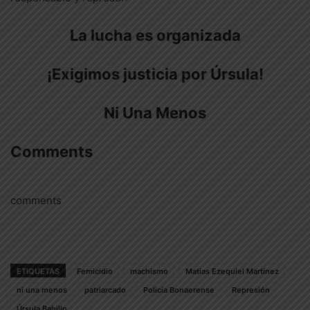
La lucha es organizada
¡Exigimos justicia por Úrsula!
Ni Una Menos
Comments
comments
ETIQUETAS
Femicidio
machismo
Matias Ezequiel Martínez
ni una menos
patriarcado
Policía Bonaerense
Represión
Úrsula Bahillo