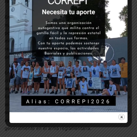
represión como respuesta?
En lo que va del año ya son 44 femicidios en 40 días. En
nuestro Archivo de Casos advertimos que, en un
porcentaje importante, los casos registrados de víctimas
mujeres en manos del aparato represivo estatal, se
relacionaban con situaciones de violencia machista y
patriarcal.
En el caso de los femicidios de uniforme, el índice ha sido
creciente, hasta llegar hoy a 389 femicidios sobre un total
de 671 víctimas mujeres.
Estimamos, tomando como base los registros existentes a
nivel nacional que, a fines de 2020, una de cada cinco
mujeres asesinada en un contexto de violencia de género
es a la vez víctima de la violencia estatal, encarnada
generalmente en el arma reglamentaria.