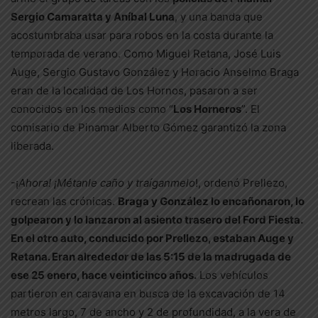
Sergio Camaratta y Aníbal Luna
, y una banda que
acostumbraba usar para robos en la costa durante la
temporada de verano. Como Miguel Retana, José Luis
Auge, Sergio Gustavo González y Horacio Anselmo Braga
eran de la localidad de Los Hornos, pasaron a ser
conocidos en los medios como “
Los Horneros
”. El
comisario de Pinamar Alberto Gómez garantizó la zona
liberada.
-¡
Ahora! ¡Métanle caño y traíganmelo
!, ordenó Prellezo,
recrean las crónicas.
Braga y González lo encañonaron, lo
golpearon y lo lanzaron al asiento trasero del Ford Fiesta.
En el otro auto, conducido por Prellezo, estaban Auge y
Retana. Eran alrededor de las 5:15 de la madrugada de
ese 25 enero, hace veintic
inco
años.
Los vehículos
partieron en caravana en busca de la excavación de 14
metros largo, 7 de ancho y 2 de profundidad, a la vera de