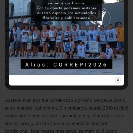
suboficiales a los que empleaba para la custodia de sus
emprendimientos inmobiliarios en Pinamar,
sino también
con las autoridades de la fuerza,
que se encargaba de
aceitar: en 1994 aportó 10.000 de los 12.000 pesos
utilizados para crear la fundación Hospital Policía
Bonaerense.
Actualmente, a pesar de las penas impuestas en los dos
juicios orales, el primero que terminó en febrero del año
2000 y el segundo en 2002,
ninguno de los
condenados está en prisión
.
Gustavo Prellezo fue condenado a prisión perpetua como
autor material del crimen. Sin embargo, desde 2010 recibió
varios beneficios para morigerar la pena, como el arresto
domiciliario, y, en 2017, se le concedió la libertad
condicional. Dos meses más tarde, se matriculó como