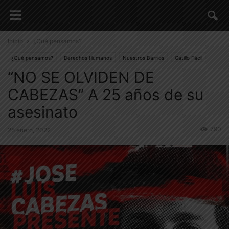
Inicio
¿Qué pensamos?
¿Qué pensamos?
Derechos Humanos
Nuestros Barrios
Gatillo Fácil
“NO SE OLVIDEN DE
Memoria, Verdad y Justicia
CABEZAS” A 25 años de su
asesinato
790
25 enero, 2022