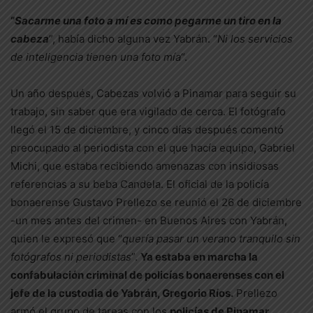
“
Sacarme una foto a mí es como pegarme un tiro en la
cabeza
”, había dicho alguna vez Yabrán. “
Ni los servicios
de inteligencia tienen una foto mía
“.
Un año después, Cabezas volvió a Pinamar para seguir su
trabajo, sin saber que era vigilado de cerca. El fotógrafo
llegó el 15 de diciembre, y cinco días después comentó
preocupado al periodista con el que hacía equipo, Gabriel
Michi, que estaba recibiendo amenazas con insidiosas
referencias a su beba Candela. El oficial de la policía
bonaerense Gustavo Prellezo se reunió el 26 de diciembre
-un mes antes del crimen- en Buenos Aires con Yabrán,
quien le expresó que “
quería pasar un verano tranquilo sin
fotógrafos ni periodistas
”.
Ya estaba en marcha la
confabulación criminal de policías bonaerenses con el
jefe de la custodia de Yabrán, Gregorio Ríos.
Prellezo
armó el grupo de tareas con los
policías de Pinamar