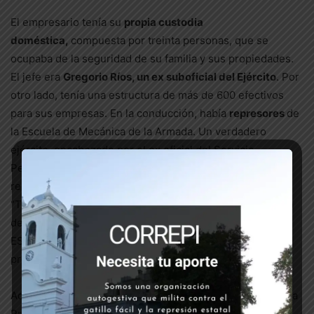
El empresario tenía su
propia custodia
doméstica,
compuesta por treinta personas, que se
ocupaba de la seguridad de su familia y sus propiedades.
El jefe era
Gregorio Ríos, un ex suboficial del Ejército
. Por
otro lado, tenía una estructura de más de 600 efectivos
para sus empresas. En la conducción, había
represores
de
la Escuela de Mecánica de la Armada. Un verdadero
ejército, encabezado por el ex oficial del Servicio
Penitenciario Federal Víctor Dinamarca, en el que
revistaban los ex marinos Adolfo Donda Tigel y Jorge
“Tigre” Acosta, daba seguridad a las empresas de Yabrán
desde una empresa llamada “BRIdeEs”, sigla de “Brigada
ESMA” (que se sospechaba que era también de su
propiedad).
Además, tenía vinculaciones estrechas con la Policía de la
Provincia de Buenos Aires. No sólo con oficiales y