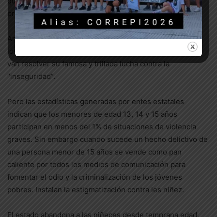
que el mismo sistema de desigualdad que ellos
promueven genera: la inseguridad.
Ante este problema social, las fuerzas políticas de todos
los colores prometen que bajando la edad de punibilidad
van resolver su famosa y trillada lucha contra la
“inseguridad”.
Pero las estadísticas generadas por entes estatales
indican que los menores de edad 13, 14 y 15 años
participan en menos del 1% de situaciones de violencia
graves. Sin embargo cuando sucede un hecho delictivo de
una persona menor de 15 años se vende como pan
caliente por todos los medios de comunicación para
fomentar el odio y la criminalización de los jóvenes
pobres. Instalan la estigmatización contra les niñez.
El estado abandona a las niñeces desde temprana edad,