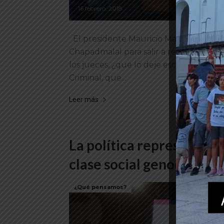
16 febrero, 2018
El presidente Mauricio Macri interrumpi
Chapadmalal para salir a respaldar, de 
los jueces, ¿que lo deje escapar?", dijo,
Criminal, que...
Leer más
La política represiva del
clase social genocida
¿Qué pensamos?