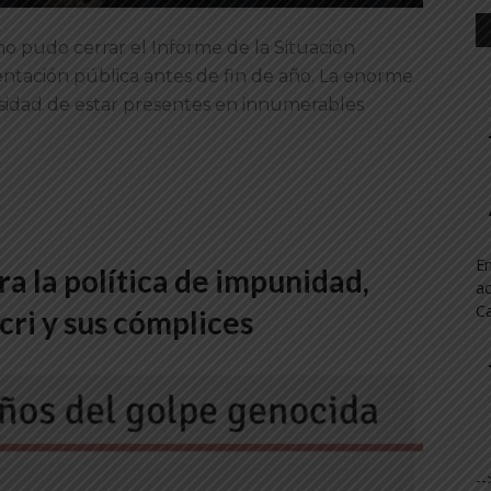
o pudo cerrar el Informe de la Situación
entación pública antes de fin de año. La enorme
esidad de estar presentes en innumerables
En
ra la política de impunidad,
ac
Ca
cri y sus cómplices
--