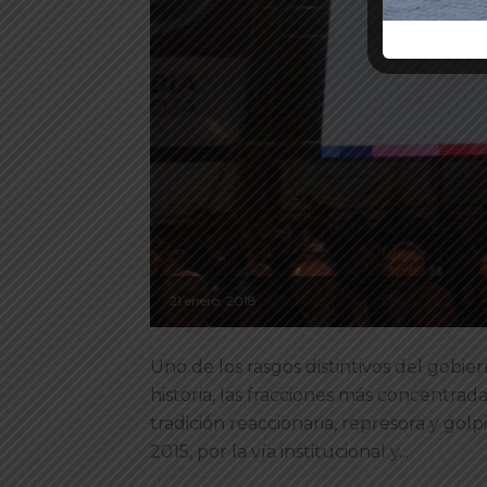
21 enero, 2018
Uno de los rasgos distintivos del gobie
historia, las fracciones más concentradas
tradición reaccionaria, represora y gol
2015, por la vía institucional y...