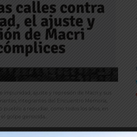
de impunidad, ajuste y represión de Macri y sus
irmantes, integrantes del Encuentro Memoria,
o pueblo a repudiar, como todos los años, en
el golpe genocida...