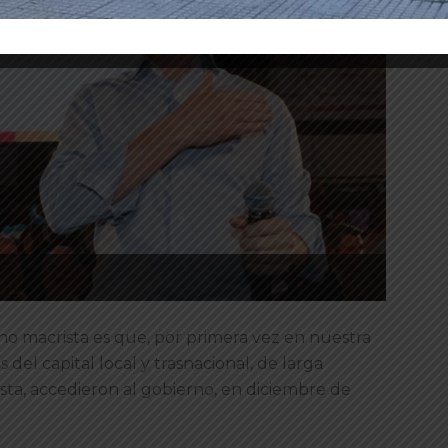
rno macrista es que, por primera vez en nuestra
 del capital local y trasnacional, de larga
pista, accedieron al gobierno, en diciembre de