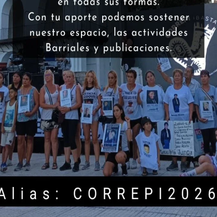
ó su “retiro espiritual” en la residencia de
nuevo, al gatillo fácil. “No entiendo qué esperan
 quejoso, en referencia al tibio fallo de la Cámara
 macrismo, con el sello de una