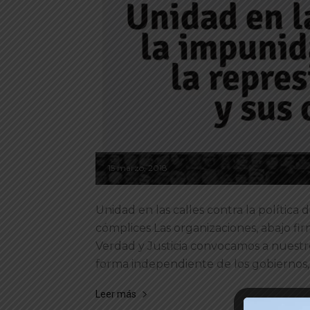
15 marzo, 2018
Unidad en las calles contra la política 
cómplices Las organizaciones, abajo f
Verdad y Justicia convocamos a nuestr
forma independiente de los gobiernos, 
Leer más