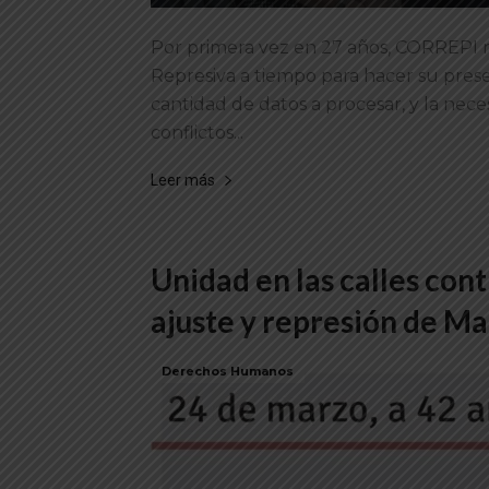
Por primera vez en 27 años, CORREPI n
Represiva a tiempo para hacer su pres
cantidad de datos a procesar, y la nec
conflictos...
Leer más
Unidad en las calles cont
ajuste y represión de Ma
Derechos Humanos