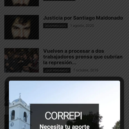
Justicia por Santiago Maldonado
1 agosto, 2020
DESAPARECIDOS
Vuelven a procesar a dos
trabajadores prensa que cubrían
la represión...
7 octubre, 2019
¿QUÉ PENSAMOS?
Santiago Maldonado y la verdad
de los que luchan
6 febrero, 2019
¿QUÉ PENSAMOS?
Video del EMVyJ a un año de la
desaparición seguida de...