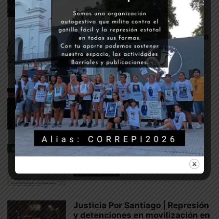
1 agosto, 2018
DESAPARECIDOS
Justicia por Santiago Maldonado
22 octubre, 2017
DERECHOS HUMANOS
A Santiago lo desapareció y lo
mató la gendarmería
4 agosto, 2021
¿QUÉ PENSAMOS?
Repudiamos las amenazas a
Sergio Maldonado
4 agosto, 2020
¿QUÉ PENSAMOS?
Justicia Por Santiago | Represión
y detenciones en movilización en