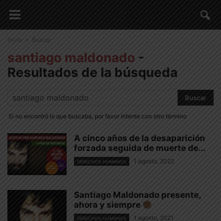
Inicio
Buscar
santiago maldonado
-
Resultados de la búsqueda
Si no encontró lo que buscaba, por favor intente con otro término
A cinco años de la desaparición
forzada seguida de muerte de...
1 agosto, 2022
DERECHOS HUMANOS
Santiago Maldonado presente,
ahora y siempre
1 agosto, 2021
DERECHOS HUMANOS