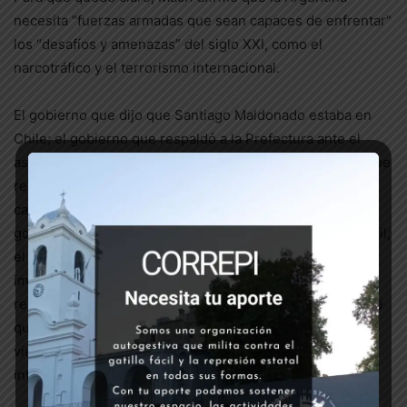
necesita “fuerzas armadas que sean capaces de enfrentar”
los “desafíos y amenazas” del siglo XXI, como el
narcotráfico y el terrorismo internacional.
El gobierno que dijo que Santiago Maldonado estaba en
Chile; el gobierno que respaldó a la Prefectura ante el
asesinato por la espalda de Rafael Nahuel; el gobierno que
reprimió a trabajadores, legisladores y vecinos con
cacerolas, que se oponían a la Reforma Previsional; el
gobierno que reivindica la teoría Chocobar y el gatillo fácil;
el gobierno que desde su asunción niega el genocidio,
impulsa el 2×1 para crímenes de lesa humanidad y
respalda la prisión domiciliaria de los genocidas; nos dice
que su manera de “modernizarse” para los tiempos que
vienen es volver a habilitar a las FFAA para la represión
interna.