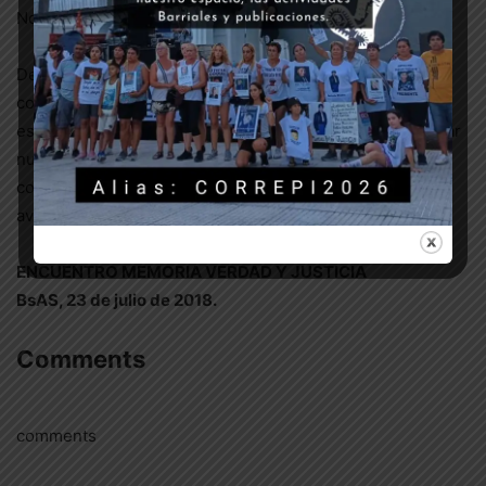
No podemos dejar que este plan avance.
Desde el Encuentro Memoria Verdad y Justicia
convocamos a todas las fuerzas gremiales, políticas,
estudiantiles, sociales y de derechos humanos a expresar
nuestro profundo repudio a estas medidas y el
compromiso de lucha para que este plan nefasto no
avance.
ENCUENTRO MEMORIA VERDAD Y JUSTICIA
BsAS, 23 de julio de 2018.
Comments
comments