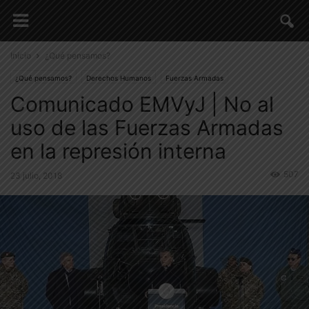
Inicio
¿Qué pensamos?
¿Qué pensamos?
Derechos Humanos
Fuerzas Armadas
Comunicado EMVyJ | No al
Situación Nacional
uso de las Fuerzas Armadas
en la represión interna
507
23 julio, 2018