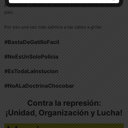
profundizar y fortalecer la lucha antirrepresiva en todo el
país.
Por eso una vez más salimos a las calles a gritar:
#BastaDeGatilloFacil
#NoEsUnSoloPolicia
#EsTodaLaInstucion
#NoALaDoctrinaChocobar
Contra la represión:
¡Unidad, Organización y Lucha!