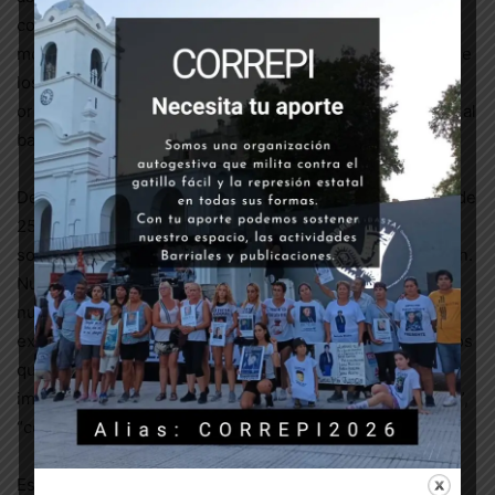
comunicación y el sistema judicial que se encargan de
modificar las versiones para revertir la responsabilidad de
los hechos hacia las víctimas. Solo con lucha y
organización hemos logrado, en algunos casos, llevarlos al
banquillo y la condena.
Desde CORREPI venimos denunciando desde hace más de
25 años que el gatillo fácil es política de estado, que no
son excesos; no es un solo policía, sino toda la institución.
Nuestra herramienta para denunciar estos asesinatos es
nuestro Archivo de Casos, el cual armamos luego de una
exhaustiva búsqueda, porque la gran mayoría de los casos
quedan recluidos en los ámbitos en donde ocurrieron,
impunes, bajo el manto legitimador de “actos de servicio”,
“combate contra el crimen”, etc.
Este escenario nos demuestra que es indispensable