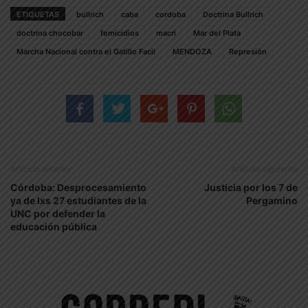
ETIQUETAS
bullrich
caba
cordoba
Doctrina Bullrich
doctrina chocobar
femicidios
macri
Mar del Plata
Marcha Nacional contra el Gatillo Facil
MENDOZA
Represión
Artículo anterior
Artículo siguiente
Córdoba: Desprocesamiento
Justicia por los 7 de
ya de lxs 27 estudiantes de la
Pergamino
UNC por defender la
educación pública