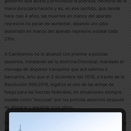
gobierno que ajusta y profundiza la pobreza, necesita de la
mano dura para hacerlo y es, en ese sentido, que desde
hace casi 4 años, las muertes en manos del aparato
represivo no paran de aumentar, dejando unx pibx
asesinadx en manos del aparato represivo estatal cada
21hs.
A Cambiemos no le alcanzó con premiar a policías
asesinos, instalando así la doctrina Chocobar, mandado el
mensaje de disparen tranquilos que acá salimos a
bancarlos, sino que el 3 diciembre del 2018, a través de la
Resolución 956/2018, legalizó el uso de las armas de
fuego para las fuerzas federales, en situaciones siempre
usadas como “excusas” por los policías asesinos después
de disparar y asesinar a lxs pibxs.
Las fuerzas represivas gozan de impunidad para disparar y
asesinar también gracias a los medios hegemónicos de