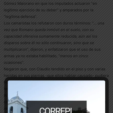
Gómez Maiorano en que los imputados actuaron “en
legítimo ejercicio de su deber” y amparados por la
“legítima defensa”.
Los camaristas los refutaron con duros términos: “
… una
vez que Romano queda inmóvil en el suelo, con su
capacidad ofensiva sumamente reducida, aún así los
disparos sobre él no sólo continuaron, sino que se
multiplicaron
“, dijeron, y enfatizaron que el uso de sus
armas ya no estaba habilitado, “
menos en cinco
ocasiones
“.
Negaron que, con Claudio tendido en el piso y con varias
heridas en sus piernas -que ellos habían causado- pudiera
representar un peligro para ellos o para terceros, y
terminantemente afirmaron: “
…los disparos contra un
hombre herido de bala, tendido en el suelo, fueron
completamente innecesarios ante el supuesto riesgo que
representaba que, insistimos, no era de modo alguno