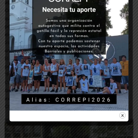
asimilable al inicial
“.
Con esta resolución, la causa queda en condiciones de
que, una vez que sean recibidos algunos informes
periciales pendientes, se clausure la instrucción, y se
eleve a juicio oral.
Será así el segundo juicio contra policías de la Ciudad por
un fusilamiento de gatillo fácil, desde su creación en 2017
.
El primero, el año pasado, permitió la condena a prisión
perpetua del oficial Adrián Otero, asesino de Cristian
“Paragüita” Toledo.
Como entonces, seguiremos dando batalla junto a la
familia y amigxs de Claudio, en pie y organizadxs, para
exigir perpetua al gatillo fácil
.
CORREPI, 14 de noviembre de 2019.